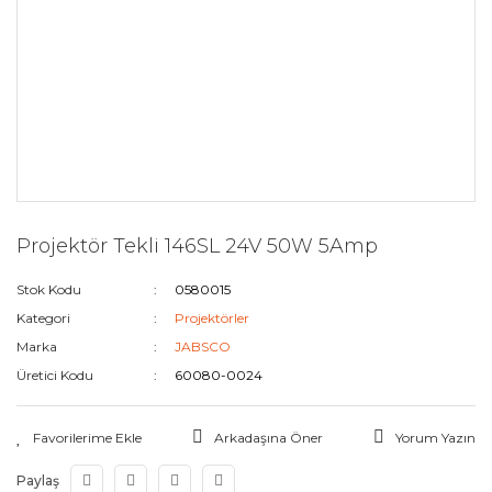
Projektör Tekli 146SL 24V 50W 5Amp
Stok Kodu
0580015
Kategori
Projektörler
Marka
JABSCO
Üretici Kodu
60080-0024
Arkadaşına Öner
Yorum Yazın
Paylaş