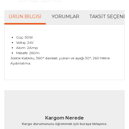
ÜRÜN BILGISI
YORUMLAR
TAKSIT SEÇENEK
Güç: 50W
Voltaj: 24V
Akım: 2Amp
Mesafe: 260m.
Joistik Kablolu, 360° dairesel, yukarı ve aşağı 30°, 260 Metre
Aydınlatma.
Bu ürünün fiyat bilgisi, resim, ürün açıklamalarında ve
diğer konularda yetersiz gördüğünüz noktaları öneri
Bu ürüne ilk yorumu siz yapın!
formunu kullanarak tarafımıza iletebilirsiniz.
Görüş ve önerileriniz için teşekkür ederiz.
Yorum Yaz
Ürün resmi kalitesiz, bozuk veya görüntülenemiyor.
Kargom Nerede
Ürün açıklamasında eksik bilgiler bulunuyor.
Kargo durumunuzu öğrenmek için buraya tıklayınız.
Ürün bilgilerinde hatalar bulunuyor.