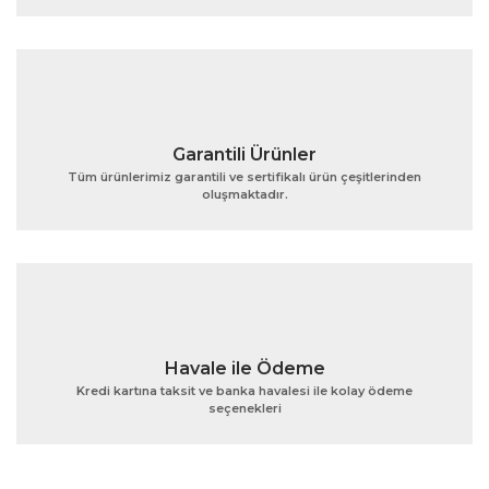
Ürün fiyatı diğer sitelerden daha pahalı.
Bu ürüne benzer farklı alternatifler olmalı.
Garantili Ürünler
Tüm ürünlerimiz garantili ve sertifikalı ürün çeşitlerinden
oluşmaktadır.
Gönder
Havale ile Ödeme
Kredi kartına taksit ve banka havalesi ile kolay ödeme
seçenekleri