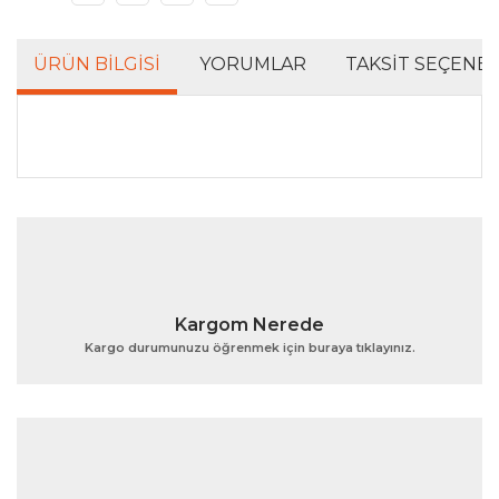
ÜRÜN BILGISI
YORUMLAR
TAKSIT SEÇENEK
Bu ürünün fiyat bilgisi, resim, ürün açıklamalarında ve
diğer konularda yetersiz gördüğünüz noktaları öneri
Bu ürüne ilk yorumu siz yapın!
formunu kullanarak tarafımıza iletebilirsiniz.
Görüş ve önerileriniz için teşekkür ederiz.
Yorum Yaz
Ürün resmi kalitesiz, bozuk veya görüntülenemiyor.
Kargom Nerede
Ürün açıklamasında eksik bilgiler bulunuyor.
Kargo durumunuzu öğrenmek için buraya tıklayınız.
Ürün bilgilerinde hatalar bulunuyor.
Ürün fiyatı diğer sitelerden daha pahalı.
Bu ürüne benzer farklı alternatifler olmalı.