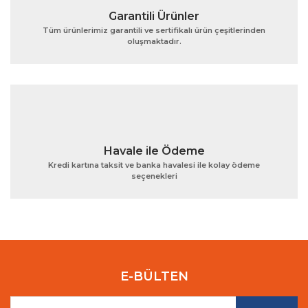
Garantili Ürünler
Tüm ürünlerimiz garantili ve sertifikalı ürün çeşitlerinden
oluşmaktadır.
Gönder
Havale ile Ödeme
Kredi kartına taksit ve banka havalesi ile kolay ödeme
seçenekleri
E-BÜLTEN