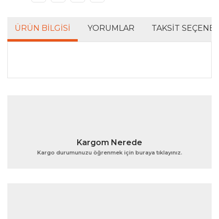
ÜRÜN BILGISI
YORUMLAR
TAKSIT SEÇENEK
Bu ürünün fiyat bilgisi, resim, ürün açıklamalarında ve
diğer konularda yetersiz gördüğünüz noktaları öneri
Bu ürüne ilk yorumu siz yapın!
formunu kullanarak tarafımıza iletebilirsiniz.
Görüş ve önerileriniz için teşekkür ederiz.
Yorum Yaz
Ürün resmi kalitesiz, bozuk veya görüntülenemiyor.
Kargom Nerede
Ürün açıklamasında eksik bilgiler bulunuyor.
Kargo durumunuzu öğrenmek için buraya tıklayınız.
Ürün bilgilerinde hatalar bulunuyor.
Ürün fiyatı diğer sitelerden daha pahalı.
Bu ürüne benzer farklı alternatifler olmalı.