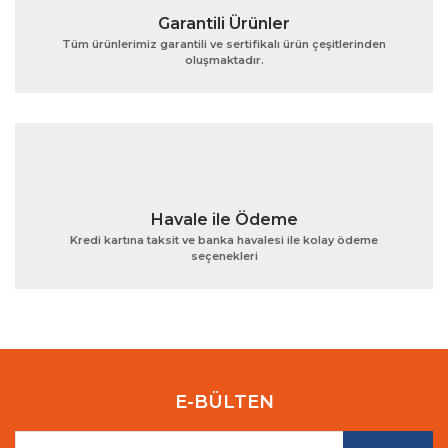
Garantili Ürünler
Tüm ürünlerimiz garantili ve sertifikalı ürün çeşitlerinden
oluşmaktadır.
Gönder
Havale ile Ödeme
Kredi kartına taksit ve banka havalesi ile kolay ödeme
seçenekleri
E-BÜLTEN