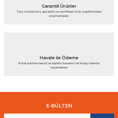
Garantili Ürünler
Tüm ürünlerimiz garantili ve sertifikalı ürün çeşitlerinden
oluşmaktadır.
Gönder
Havale ile Ödeme
Kredi kartına taksit ve banka havalesi ile kolay ödeme
seçenekleri
E-BÜLTEN