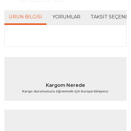
ÜRÜN BILGISI
YORUMLAR
TAKSIT SEÇENEK
Bu ürünün fiyat bilgisi, resim, ürün açıklamalarında ve
diğer konularda yetersiz gördüğünüz noktaları öneri
Bu ürüne ilk yorumu siz yapın!
formunu kullanarak tarafımıza iletebilirsiniz.
Görüş ve önerileriniz için teşekkür ederiz.
Yorum Yaz
Ürün resmi kalitesiz, bozuk veya görüntülenemiyor.
Kargom Nerede
Ürün açıklamasında eksik bilgiler bulunuyor.
Kargo durumunuzu öğrenmek için buraya tıklayınız.
Ürün bilgilerinde hatalar bulunuyor.
Ürün fiyatı diğer sitelerden daha pahalı.
Bu ürüne benzer farklı alternatifler olmalı.