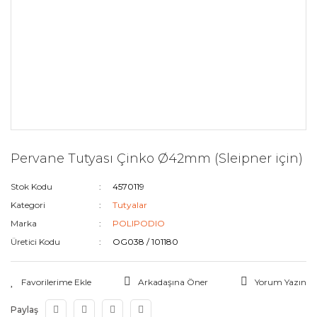
Pervane Tutyası Çinko Ø42mm (Sleipner için)
Stok Kodu
4570119
Kategori
Tutyalar
Marka
POLIPODIO
Üretici Kodu
OG038 / 101180
Arkadaşına Öner
Yorum Yazın
Paylaş