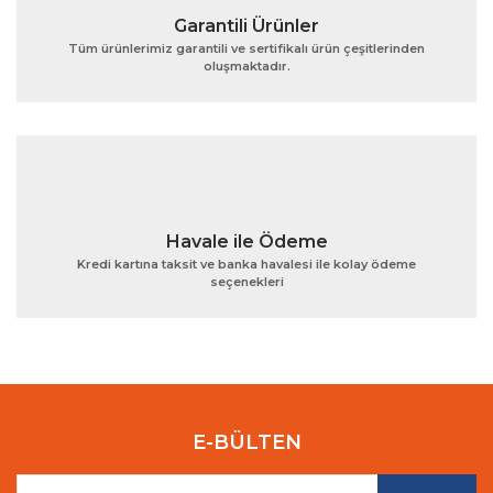
Garantili Ürünler
Tüm ürünlerimiz garantili ve sertifikalı ürün çeşitlerinden
oluşmaktadır.
Gönder
Havale ile Ödeme
Kredi kartına taksit ve banka havalesi ile kolay ödeme
seçenekleri
E-BÜLTEN