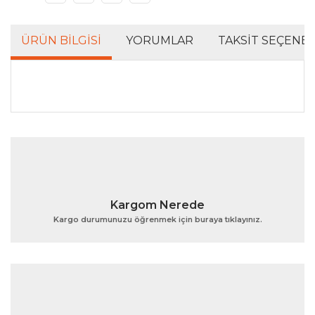
ÜRÜN BILGISI
YORUMLAR
TAKSIT SEÇENEK
Bu ürünün fiyat bilgisi, resim, ürün açıklamalarında ve
diğer konularda yetersiz gördüğünüz noktaları öneri
Bu ürüne ilk yorumu siz yapın!
formunu kullanarak tarafımıza iletebilirsiniz.
Görüş ve önerileriniz için teşekkür ederiz.
Yorum Yaz
Ürün resmi kalitesiz, bozuk veya görüntülenemiyor.
Kargom Nerede
Ürün açıklamasında eksik bilgiler bulunuyor.
Kargo durumunuzu öğrenmek için buraya tıklayınız.
Ürün bilgilerinde hatalar bulunuyor.
Ürün fiyatı diğer sitelerden daha pahalı.
Bu ürüne benzer farklı alternatifler olmalı.