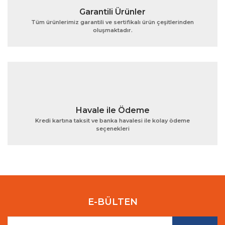
Garantili Ürünler
Tüm ürünlerimiz garantili ve sertifikalı ürün çeşitlerinden
oluşmaktadır.
Gönder
Havale ile Ödeme
Kredi kartına taksit ve banka havalesi ile kolay ödeme
seçenekleri
E-BÜLTEN