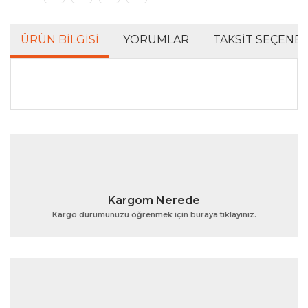
ÜRÜN BILGISI
YORUMLAR
TAKSIT SEÇENEK
Bu ürünün fiyat bilgisi, resim, ürün açıklamalarında ve
diğer konularda yetersiz gördüğünüz noktaları öneri
Bu ürüne ilk yorumu siz yapın!
formunu kullanarak tarafımıza iletebilirsiniz.
Görüş ve önerileriniz için teşekkür ederiz.
Yorum Yaz
Ürün resmi kalitesiz, bozuk veya görüntülenemiyor.
Kargom Nerede
Ürün açıklamasında eksik bilgiler bulunuyor.
Kargo durumunuzu öğrenmek için buraya tıklayınız.
Ürün bilgilerinde hatalar bulunuyor.
Ürün fiyatı diğer sitelerden daha pahalı.
Bu ürüne benzer farklı alternatifler olmalı.