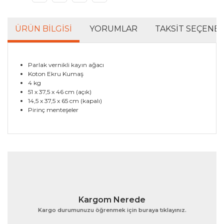
ÜRÜN BILGISI
YORUMLAR
TAKSIT SEÇENEK
Parlak vernikli kayın ağacı
Koton Ekru Kumaş
4 kg
51 x 37,5 x 46 cm (açık)
14,5 x 37,5 x 65 cm (kapalı)
Pirinç menteşeler
Bu ürünün fiyat bilgisi, resim, ürün açıklamalarında ve
diğer konularda yetersiz gördüğünüz noktaları öneri
Bu ürüne ilk yorumu siz yapın!
formunu kullanarak tarafımıza iletebilirsiniz.
Görüş ve önerileriniz için teşekkür ederiz.
Yorum Yaz
Ürün resmi kalitesiz, bozuk veya görüntülenemiyor.
Kargom Nerede
Ürün açıklamasında eksik bilgiler bulunuyor.
Kargo durumunuzu öğrenmek için buraya tıklayınız.
Ürün bilgilerinde hatalar bulunuyor.