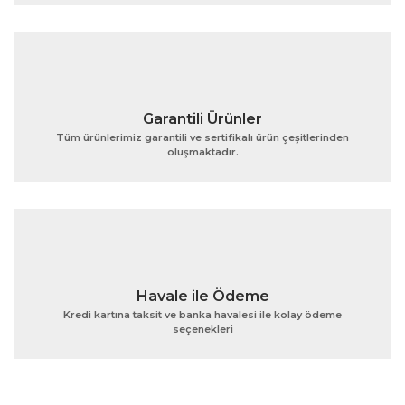
Ürün fiyatı diğer sitelerden daha pahalı.
Bu ürüne benzer farklı alternatifler olmalı.
Garantili Ürünler
Tüm ürünlerimiz garantili ve sertifikalı ürün çeşitlerinden
oluşmaktadır.
Gönder
Havale ile Ödeme
Kredi kartına taksit ve banka havalesi ile kolay ödeme
seçenekleri