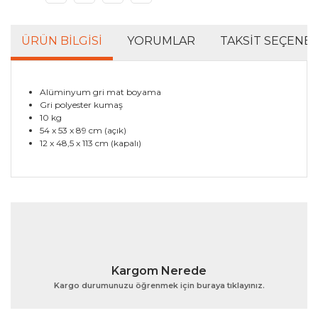
ÜRÜN BILGISI
YORUMLAR
TAKSIT SEÇENEK
Alüminyum gri mat boyama
Gri polyester kumaş
10 kg
54 x 53 x 89 cm (açık)
12 x 48,5 x 113 cm (kapalı)
Bu ürünün fiyat bilgisi, resim, ürün açıklamalarında ve
diğer konularda yetersiz gördüğünüz noktaları öneri
Bu ürüne ilk yorumu siz yapın!
formunu kullanarak tarafımıza iletebilirsiniz.
Görüş ve önerileriniz için teşekkür ederiz.
Yorum Yaz
Ürün resmi kalitesiz, bozuk veya görüntülenemiyor.
Kargom Nerede
Ürün açıklamasında eksik bilgiler bulunuyor.
Kargo durumunuzu öğrenmek için buraya tıklayınız.
Ürün bilgilerinde hatalar bulunuyor.
Ürün fiyatı diğer sitelerden daha pahalı.