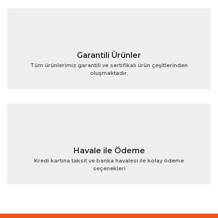
Bu ürüne benzer farklı alternatifler olmalı.
Garantili Ürünler
Tüm ürünlerimiz garantili ve sertifikalı ürün çeşitlerinden
oluşmaktadır.
Gönder
Havale ile Ödeme
Kredi kartına taksit ve banka havalesi ile kolay ödeme
seçenekleri