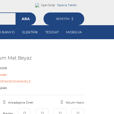
Üye Girişi
Sipariş Takibi
ARA
SEPETİM
K BANYO
ELEKTRİK
TESİSAT
MOBİLYA
um Mat Beyaz
0009
reler
DENASSI EMANUELE
a24N
Arkadaşına Öner
Yorum Yazın
Paylaş