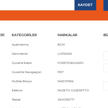
KAYDET
Gönder
ERİ
KATEGORİLER
MARKALAR
Bİ
Aydınlatma
BCM
Demirleme
LOFRANS
Güverte Kabin
FORESTI&SUARDI
Güvenlik Navigasyon
FEIT
Mutfak Banyo
MAESTRINI
Elektrik
RAZETO CASERETTO
Tesisat
SAVORETTI