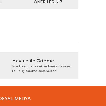
I
ÖNERILERINIZ
lanarak tarafımıza iletebilirsiniz.
Havale ile Ödeme
Kredi kartına taksit ve banka havalesi
ile kolay ödeme seçenekleri
OSYAL MEDYA