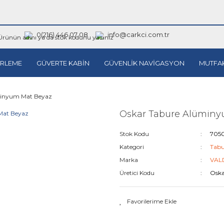
0(216) 446 07 08
info@carkci.com.tr
RLEME
GÜVERTE KABİN
GÜVENLİK NAVİGASYON
MUTFA
minyum Mat Beyaz
Oskar Tabure Alüminy
Stok Kodu
705
Kategori
Tabu
Marka
VAL
Üretici Kodu
Osk