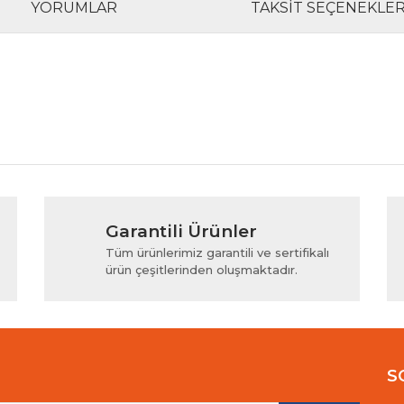
YORUMLAR
TAKSIT SEÇENEKLER
rında ve diğer konularda yetersiz gördüğünüz noktaları öneri formunu kul
Bu ürüne ilk yorumu siz yapın!
Garantili Ürünler
iyor.
Yorum Yaz
Tüm ürünlerimiz garantili ve sertifikalı
ürün çeşitlerinden oluşmaktadır.
S