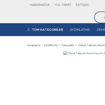
HAKKIMIZDA
YOL TARİFİ
İLETİŞİM
TÜM KATEGORİLER
AYDINLATMA
DEMİ
Anasayfa
MOBİLYA
Tabureler
Oskar Tabure Alü