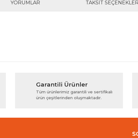
YORUMLAR
TAKSIT SEÇENEKLER
rında ve diğer konularda yetersiz gördüğünüz noktaları öneri formunu kul
Bu ürüne ilk yorumu siz yapın!
Garantili Ürünler
iyor.
Yorum Yaz
Tüm ürünlerimiz garantili ve sertifikalı
ürün çeşitlerinden oluşmaktadır.
S