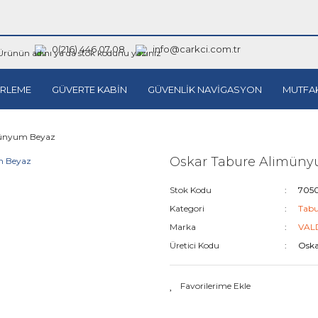
0(216) 446 07 08
info@carkci.com.tr
RLEME
GÜVERTE KABİN
GÜVENLİK NAVİGASYON
MUTFA
münyum Beyaz
Oskar Tabure Alimün
Stok Kodu
705
Kategori
Tabu
Marka
VAL
Üretici Kodu
Osk