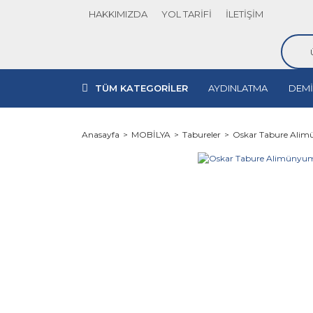
HAKKIMIZDA
YOL TARİFİ
İLETİŞİM
TÜM KATEGORİLER
AYDINLATMA
DEMİ
Anasayfa
MOBİLYA
Tabureler
Oskar Tabure Ali