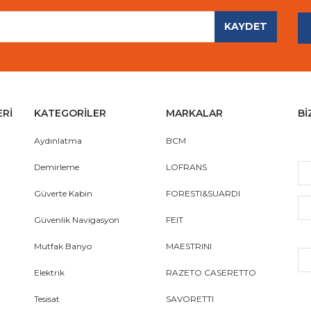
KAYDET
Gönder
ERİ
KATEGORİLER
MARKALAR
Bİ
Aydınlatma
BCM
Demirleme
LOFRANS
Güverte Kabin
FORESTI&SUARDI
Güvenlik Navigasyon
FEIT
Mutfak Banyo
MAESTRINI
Elektrik
RAZETO CASERETTO
Tesisat
SAVORETTI