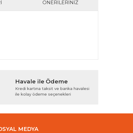
I
ÖNERILERINIZ
lanarak tarafımıza iletebilirsiniz.
Havale ile Ödeme
Kredi kartına taksit ve banka havalesi
ile kolay ödeme seçenekleri
OSYAL MEDYA