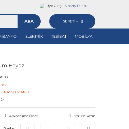
Üye Girişi
Sipariş Takibi
ARA
SEPETİM
K BANYO
ELEKTRİK
TESİSAT
MOBİLYA
yum Beyaz
0003
reler
DENASSI EMANUELE
a24
Arkadaşına Öner
Yorum Yazın
Paylaş