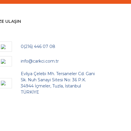
ZE ULAŞIN
0(216) 446 07 08
info@carkci.com.tr
Evliya Çelebi Mh. Tersaneler Cd. Gani
Sk. Nuh Sanayi Sitesi No: 36 P.K.
34944 İçmeler, Tuzla, İstanbul
TÜRKİYE