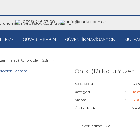
0(216) 446 07 08
info@carkci.com.tr
RLEME
GÜVERTE KABİN
GÜVENLİK NAVİGASYON
MUTFA
Yüzen Halat (Poliproblen) 28mm
Oniki (12) Kollu Yüzen
Stok Kodu
107
Kategori
Hala
Marka
İST
Üretici Kodu
12P