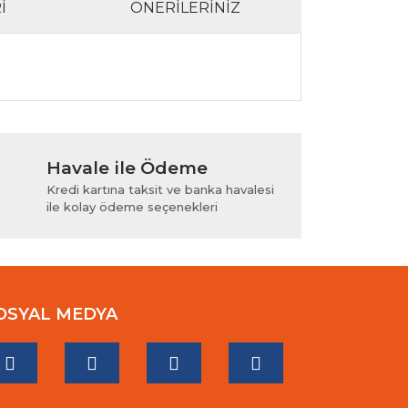
I
ÖNERILERINIZ
lanarak tarafımıza iletebilirsiniz.
Havale ile Ödeme
Kredi kartına taksit ve banka havalesi
ile kolay ödeme seçenekleri
OSYAL MEDYA