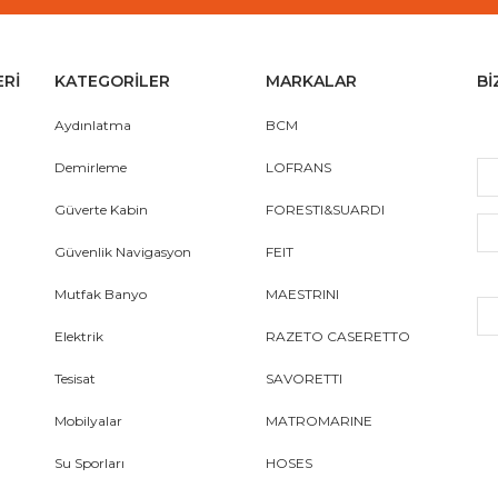
ERİ
KATEGORİLER
MARKALAR
Bİ
Aydınlatma
BCM
Demirleme
LOFRANS
Güverte Kabin
FORESTI&SUARDI
Güvenlik Navigasyon
FEIT
Mutfak Banyo
MAESTRINI
Elektrik
RAZETO CASERETTO
Tesisat
SAVORETTI
Mobilyalar
MATROMARINE
Su Sporları
HOSES