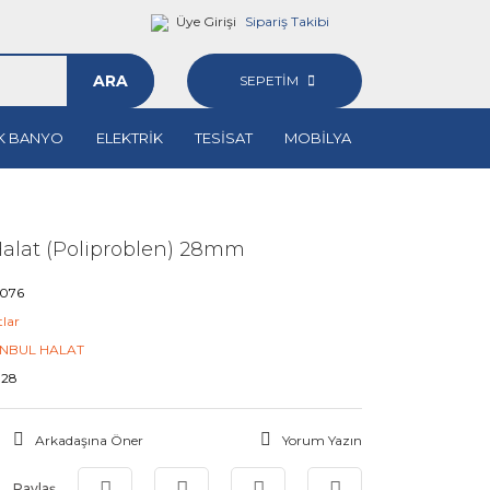
Üye Girişi
Sipariş Takibi
ARA
SEPETİM
K BANYO
ELEKTRİK
TESİSAT
MOBİLYA
 Halat (Poliproblen) 28mm
6076
tlar
ANBUL HALAT
P28
Arkadaşına Öner
Yorum Yazın
Paylaş