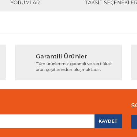
YORUMLAR
TAKSIT SEÇENEKLER
rında ve diğer konularda yetersiz gördüğünüz noktaları öneri formunu kul
Bu ürüne ilk yorumu siz yapın!
Garantili Ürünler
iyor.
Yorum Yaz
Tüm ürünlerimiz garantili ve sertifikalı
ürün çeşitlerinden oluşmaktadır.
S
KAYDET
Gönder