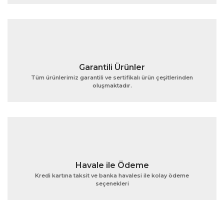
Ürün fiyatı diğer sitelerden daha pahalı.
Bu ürüne benzer farklı alternatifler olmalı.
Garantili Ürünler
Tüm ürünlerimiz garantili ve sertifikalı ürün çeşitlerinden
oluşmaktadır.
Gönder
Havale ile Ödeme
Kredi kartına taksit ve banka havalesi ile kolay ödeme
seçenekleri