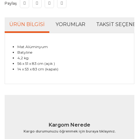
Paylaş
ÜRÜN BILGISI
YORUMLAR
TAKSIT SEÇENEK
Mat Alüminyum
Batyline
4,2 kg
56 x 51 x 83 cm (açık )
14 x 53 x 83 cm (kapalı)
Bu ürünün fiyat bilgisi, resim, ürün açıklamalarında ve
diğer konularda yetersiz gördüğünüz noktaları öneri
Bu ürüne ilk yorumu siz yapın!
formunu kullanarak tarafımıza iletebilirsiniz.
Görüş ve önerileriniz için teşekkür ederiz.
Yorum Yaz
Ürün resmi kalitesiz, bozuk veya görüntülenemiyor.
Kargom Nerede
Ürün açıklamasında eksik bilgiler bulunuyor.
Kargo durumunuzu öğrenmek için buraya tıklayınız.
Ürün bilgilerinde hatalar bulunuyor.