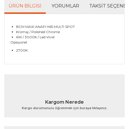
ÜRÜN BILGISI
YORUMLAR
TAKSIT SEÇENEK
BCM MAXI ANAFI H65 MULTI SPOT
Kromaj / Polished Chrome
6W / 3000K / Led Vivid
Opsiyonel
2700K
Bu ürünün fiyat bilgisi, resim, ürün açıklamalarında ve
diğer konularda yetersiz gördüğünüz noktaları öneri
Bu ürüne ilk yorumu siz yapın!
formunu kullanarak tarafımıza iletebilirsiniz.
Görüş ve önerileriniz için teşekkür ederiz.
Yorum Yaz
Ürün resmi kalitesiz, bozuk veya görüntülenemiyor.
Kargom Nerede
Ürün açıklamasında eksik bilgiler bulunuyor.
Kargo durumunuzu öğrenmek için buraya tıklayınız.
Ürün bilgilerinde hatalar bulunuyor.
Ürün fiyatı diğer sitelerden daha pahalı.
Bu ürüne benzer farklı alternatifler olmalı.