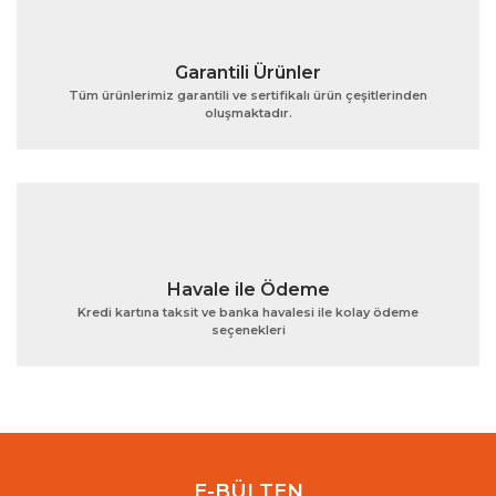
Garantili Ürünler
Tüm ürünlerimiz garantili ve sertifikalı ürün çeşitlerinden
oluşmaktadır.
Gönder
Havale ile Ödeme
Kredi kartına taksit ve banka havalesi ile kolay ödeme
seçenekleri
E-BÜLTEN