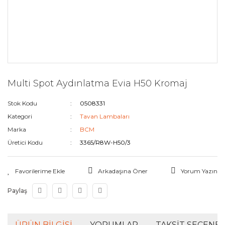
Multi Spot Aydınlatma Evia H50 Kromaj
Stok Kodu
0508331
Kategori
Tavan Lambaları
Marka
BCM
Üretici Kodu
3365/R8W-H50/3
Arkadaşına Öner
Yorum Yazın
Paylaş
ÜRÜN BILGISI
YORUMLAR
TAKSIT SEÇENEK