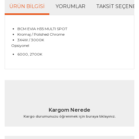
ÜRÜN BILGISI
YORUMLAR
TAKSIT SEÇENEK
BCM EVIA H35 MULTI SPOT
Kromaj / Polished Chrome
3X4W / 3000K
Opsiyonel
6000, 2700K
Bu ürünün fiyat bilgisi, resim, ürün açıklamalarında ve
diğer konularda yetersiz gördüğünüz noktaları öneri
Bu ürüne ilk yorumu siz yapın!
formunu kullanarak tarafımıza iletebilirsiniz.
Görüş ve önerileriniz için teşekkür ederiz.
Yorum Yaz
Ürün resmi kalitesiz, bozuk veya görüntülenemiyor.
Kargom Nerede
Ürün açıklamasında eksik bilgiler bulunuyor.
Kargo durumunuzu öğrenmek için buraya tıklayınız.
Ürün bilgilerinde hatalar bulunuyor.
Ürün fiyatı diğer sitelerden daha pahalı.
Bu ürüne benzer farklı alternatifler olmalı.