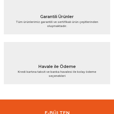
Garantili Ürünler
Tüm ürünlerimiz garantili ve sertifikalı ürün çeşitlerinden
oluşmaktadır.
Gönder
Havale ile Ödeme
Kredi kartına taksit ve banka havalesi ile kolay ödeme
seçenekleri
E-BÜLTEN