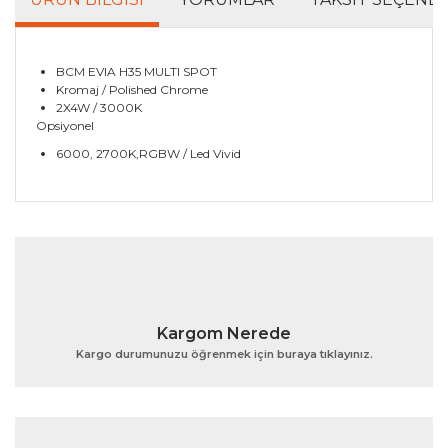
BCM EVIA H35 MULTI SPOT
Kromaj / Polished Chrome
2X4W / 3000K
Opsiyonel
6000, 2700K,RGBW / Led Vivid
Bu ürünün fiyat bilgisi, resim, ürün açıklamalarında ve
diğer konularda yetersiz gördüğünüz noktaları öneri
Bu ürüne ilk yorumu siz yapın!
formunu kullanarak tarafımıza iletebilirsiniz.
Görüş ve önerileriniz için teşekkür ederiz.
Yorum Yaz
Ürün resmi kalitesiz, bozuk veya görüntülenemiyor.
Kargom Nerede
Ürün açıklamasında eksik bilgiler bulunuyor.
Kargo durumunuzu öğrenmek için buraya tıklayınız.
Ürün bilgilerinde hatalar bulunuyor.
Ürün fiyatı diğer sitelerden daha pahalı.
Bu ürüne benzer farklı alternatifler olmalı.