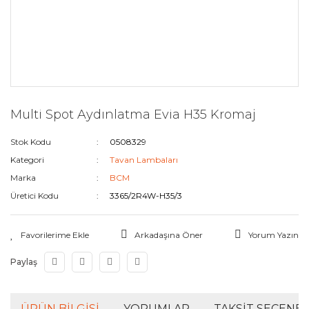
Multi Spot Aydınlatma Evia H35 Kromaj
Stok Kodu
0508329
Kategori
Tavan Lambaları
Marka
BCM
Üretici Kodu
3365/2R4W-H35/3
Arkadaşına Öner
Yorum Yazın
Paylaş
ÜRÜN BILGISI
YORUMLAR
TAKSIT SEÇENEK