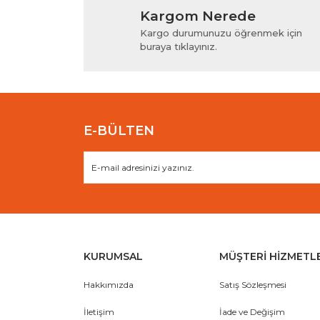
Kargom Nerede
Ürün resmi kalitesiz, bozuk veya görüntülenem
Kargo durumunuzu öğrenmek için
Ürün açıklamasında eksik bilgiler bulunuyor.
buraya tıklayınız.
Ürün bilgilerinde hatalar bulunuyor.
Ürün fiyatı diğer sitelerden daha pahalı.
Bu ürüne benzer farklı alternatifler olmalı.
E-BÜLTEN
KURUMSAL
MÜŞTERİ HİZMETL
Hakkımızda
Satış Sözleşmesi
İletişim
İade ve Değişim