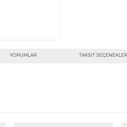
YORUMLAR
TAKSIT SEÇENEKLER
rında ve diğer konularda yetersiz gördüğünüz noktaları öneri formunu kul
Bu ürüne ilk yorumu siz yapın!