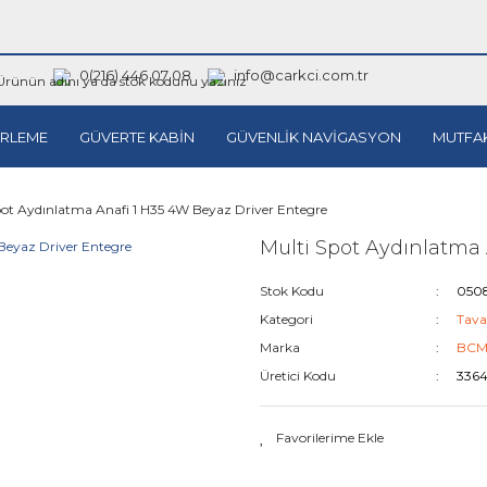
0(216) 446 07 08
info@carkci.com.tr
RLEME
GÜVERTE KABİN
GÜVENLİK NAVİGASYON
MUTFA
pot Aydınlatma Anafi 1 H35 4W Beyaz Driver Entegre
Multi Spot Aydınlatma 
Stok Kodu
050
Kategori
Tava
Marka
BC
Üretici Kodu
336