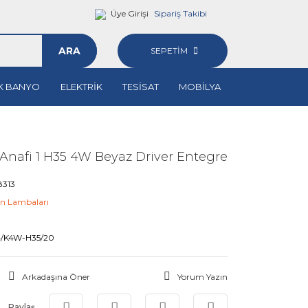
Üye Girişi
Sipariş Takibi
ARA
SEPETİM
K BANYO
ELEKTRİK
TESİSAT
MOBİLYA
Anafi 1 H35 4W Beyaz Driver Entegre
8313
n Lambaları
M
4/K4W-H35/20
Arkadaşına Öner
Yorum Yazın
Paylaş