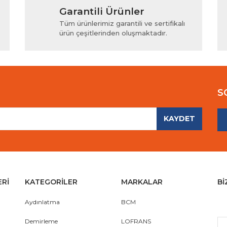
Garantili Ürünler
iyor.
Yorum Yaz
Tüm ürünlerimiz garantili ve sertifikalı
ürün çeşitlerinden oluşmaktadır.
S
KAYDET
Gönder
ERİ
KATEGORİLER
MARKALAR
Bİ
Aydınlatma
BCM
Demirleme
LOFRANS