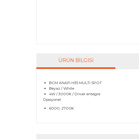
ÜRÜN BILGISI
BCM ANAFI H35 MULTI SPOT
Beyaz / White
4W / 3000K / Driver entegre
Opsiyonel
6000, 2700K
Bu ürünün fiyat bilgisi, resim, ürün açıklamala
Görüş ve önerileriniz için teşekkür ederiz.