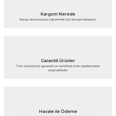
Yorum Yaz
Ürün resmi kalitesiz, bozuk veya görüntülenemiyor.
Kargom Nerede
Ürün açıklamasında eksik bilgiler bulunuyor.
Kargo durumunuzu öğrenmek için buraya tıklayınız.
Ürün bilgilerinde hatalar bulunuyor.
Ürün fiyatı diğer sitelerden daha pahalı.
Bu ürüne benzer farklı alternatifler olmalı.
Garantili Ürünler
Tüm ürünlerimiz garantili ve sertifikalı ürün çeşitlerinden
oluşmaktadır.
Gönder
Havale ile Ödeme