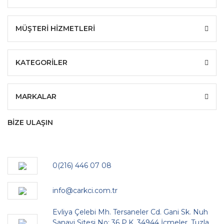
MÜŞTERİ HİZMETLERİ
KATEGORİLER
MARKALAR
BİZE ULAŞIN
0(216) 446 07 08
info@carkci.com.tr
Evliya Çelebi Mh. Tersaneler Cd. Gani Sk. Nuh
Sanayi Sitesi No: 36 P.K. 34944 İçmeler, Tuzla,