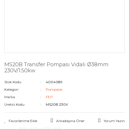
MS20B Transfer Pompası Vidalı Ø38mm
230V/1.50kw
Stok Kodu
4004089
Kategori
Pompalar
Marka
FEIT
Üretici Kodu
MS20B 230V
Arkadaşına Öner
Yorum Yazın