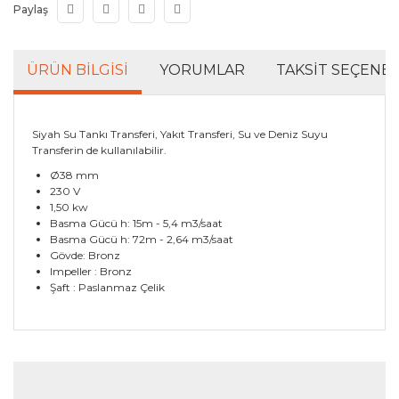
Paylaş
ÜRÜN BILGISI
YORUMLAR
TAKSIT SEÇENEK
Siyah Su Tankı Transferi, Yakıt Transferi, Su ve Deniz Suyu
Transferin de kullanılabilir.
Ø38 mm
230 V
1,50 kw
Basma Gücü h: 15m - 5,4 m3/saat
Basma Gücü h: 72m - 2,64 m3/saat
Gövde: Bronz
Impeller : Bronz
Şaft : Paslanmaz Çelik
Bu ürünün fiyat bilgisi, resim, ürün açıklamalarında ve
diğer konularda yetersiz gördüğünüz noktaları öneri
Bu ürüne ilk yorumu siz yapın!
formunu kullanarak tarafımıza iletebilirsiniz.
Görüş ve önerileriniz için teşekkür ederiz.