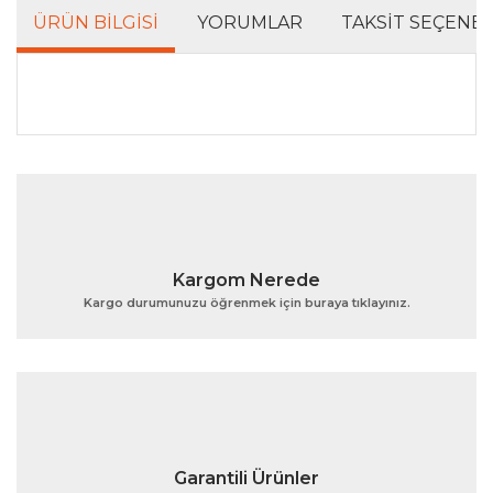
ÜRÜN BILGISI
YORUMLAR
TAKSIT SEÇENEK
Bu ürünün fiyat bilgisi, resim, ürün açıklamalarında ve
diğer konularda yetersiz gördüğünüz noktaları öneri
Bu ürüne ilk yorumu siz yapın!
formunu kullanarak tarafımıza iletebilirsiniz.
Görüş ve önerileriniz için teşekkür ederiz.
Yorum Yaz
Ürün resmi kalitesiz, bozuk veya görüntülenemiyor.
Kargom Nerede
Ürün açıklamasında eksik bilgiler bulunuyor.
Kargo durumunuzu öğrenmek için buraya tıklayınız.
Ürün bilgilerinde hatalar bulunuyor.
Ürün fiyatı diğer sitelerden daha pahalı.
Bu ürüne benzer farklı alternatifler olmalı.
Garantili Ürünler