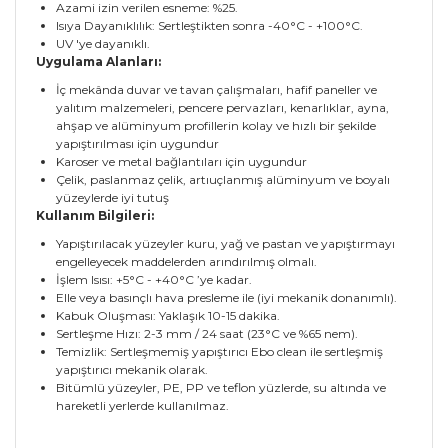
Azami izin verilen esneme: %25.
Isıya Dayanıklılık: Sertleştikten sonra -40°C - +100°C.
UV 'ye dayanıklı.
Uygulama Alanları:
İç mekânda duvar ve tavan çalışmaları, hafif paneller ve
yalıtım malzemeleri, pencere pervazları, kenarlıklar, ayna,
ahşap ve alüminyum profillerin kolay ve hızlı bir şekilde
yapıştırılması için uygundur
Karoser ve metal bağlantıları için uygundur
Çelik, paslanmaz çelik, artıuçlanmış alüminyum ve boyalı
yüzeylerde iyi tutuş
Kullanım Bilgileri:
Yapıştırılacak yüzeyler kuru, yağ ve pastan ve yapıştırmayı
engelleyecek maddelerden arındırılmış olmalı.
İşlem Isısı: +5°C - +40°C ’ye kadar.
Elle veya basınçlı hava presleme ile (iyi mekanik donanımlı).
Kabuk Oluşması: Yaklaşık 10-15 dakika.
Sertleşme Hızı: 2-3 mm / 24 saat (23°C ve %65 nem).
Temizlik: Sertleşmemiş yapıştırıcı Ebo clean ile sertleşmiş
yapıştırıcı mekanik olarak.
Bitümlü yüzeyler, PE, PP ve teflon yüzlerde, su altında ve
hareketli yerlerde kullanılmaz.