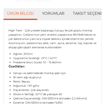
ÜRÜN BILGISI
YORUMLAR
TAKSIT SEÇENEK
High Tack - Çok yüksek başlangıç tutuşu ile çok güçlü montaj
yapıştırıcı. Collano'nun yeni ve etkili yapıştırıcısı BM 866 tekne ve
yat sektörünün yanı sıra inşaat sektörü içinde önemli bir yenilik.
Alüminyum, paslanmaz çelik, cam, ayna, seramik, taş, toprak ve
ahşap gibi çeşitli alanlarda kullanılabilir.
Ağırlık: 290ml
Uygulama Sıcaklığı: +5°C / 40°C
Presleme (Kür) Süresi: 10 - 15 dk/min
Özellikler:
Sanayi ve işletmelerde montaj işleri için.
1K nem ağı oluşturur.
Renk: Beyaz.
Yoğunluk: 1.57 g/ml.
Dayanıklılık: Çok dayanıklı.
Shore A Sertliği: 20°C’de yaklaşık 60
Çekme Dayanıklılığı: DIN 53504’e istinaden 2,2 N/mm2.
Esneme: DIN 53504’e istinaden %350.