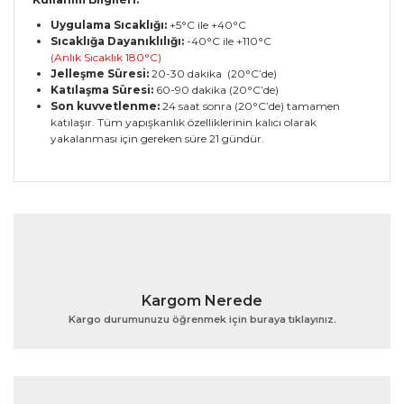
Uygulama Sıcaklığı:
+5°C ile +40°C
Sıcaklığa Dayanıklılığı:
-40°C ile +110°C
(Anlık Sıcaklık 180°C)
Jelleşme Süresi:
20-30 dakika (20°C’de)
Katılaşma Süresi:
60-90 dakika (20°C’de)
Son kuvvetlenme:
24 saat sonra (20°C’de) tamamen
katılaşır. Tüm yapışkanlık özelliklerinin kalıcı olarak
yakalanması için gereken süre 21 gündür.
Bu ürünün fiyat bilgisi, resim, ürün açıklamalarında ve
diğer konularda yetersiz gördüğünüz noktaları öneri
Bu ürüne ilk yorumu siz yapın!
formunu kullanarak tarafımıza iletebilirsiniz.
Görüş ve önerileriniz için teşekkür ederiz.
Yorum Yaz
Ürün resmi kalitesiz, bozuk veya görüntülenemiyor.
Kargom Nerede
Ürün açıklamasında eksik bilgiler bulunuyor.
Kargo durumunuzu öğrenmek için buraya tıklayınız.
Ürün bilgilerinde hatalar bulunuyor.
Ürün fiyatı diğer sitelerden daha pahalı.
Bu ürüne benzer farklı alternatifler olmalı.