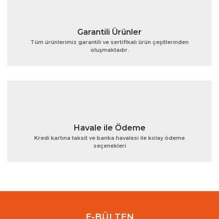
Garantili Ürünler
Tüm ürünlerimiz garantili ve sertifikalı ürün çeşitlerinden
oluşmaktadır.
Gönder
Havale ile Ödeme
Kredi kartına taksit ve banka havalesi ile kolay ödeme
seçenekleri
E-BÜLTEN