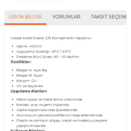
ÜRÜN BILGISI
YORUMLAR
TAKSIT SEÇENEK
Yüksek kalite Elastik Çift Kompenantlı Yapıştırıcı.
Ağırlık: 400ml
Uygulama Sıcaklığı: +5°C / 40°C
Presleme (Kür) Süresi: 60 - 90 dk/min
Özellikler:
Bileşen A: Açık Bej
Bileşen B: Siyah
Karışım: Gri
UV 'ye dayanıklı.
Uygulama Alanları:
Metal inşaat ve metal levha üretiminde.
Karoser, araç ve gemi inşasında.
Cephe kaplamalarında /panellerinde.
Alüminyum pencere profillerinin köşe eklemlerinde.
Plastik ve camların ahşap, metal ve madeni yüzeylere
yapıştırılmasında.
Kullanım Bilgileri: