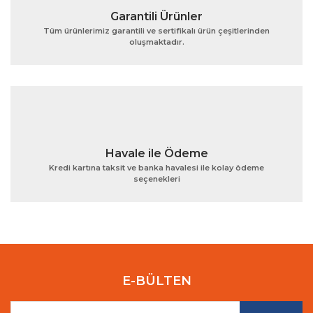
Garantili Ürünler
Tüm ürünlerimiz garantili ve sertifikalı ürün çeşitlerinden
oluşmaktadır.
Gönder
Havale ile Ödeme
Kredi kartına taksit ve banka havalesi ile kolay ödeme
seçenekleri
E-BÜLTEN