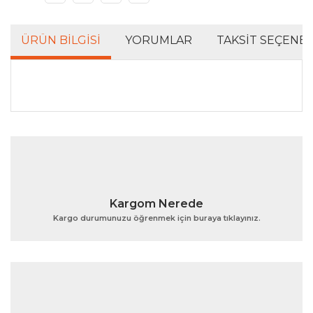
ÜRÜN BILGISI
YORUMLAR
TAKSIT SEÇENEK
Bu ürünün fiyat bilgisi, resim, ürün açıklamalarında ve
diğer konularda yetersiz gördüğünüz noktaları öneri
Bu ürüne ilk yorumu siz yapın!
formunu kullanarak tarafımıza iletebilirsiniz.
Görüş ve önerileriniz için teşekkür ederiz.
Yorum Yaz
Ürün resmi kalitesiz, bozuk veya görüntülenemiyor.
Kargom Nerede
Ürün açıklamasında eksik bilgiler bulunuyor.
Kargo durumunuzu öğrenmek için buraya tıklayınız.
Ürün bilgilerinde hatalar bulunuyor.
Ürün fiyatı diğer sitelerden daha pahalı.
Bu ürüne benzer farklı alternatifler olmalı.