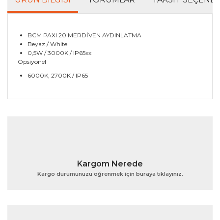
BCM PAXI 20 MERDİVEN AYDINLATMA
Beyaz / White
0,5W / 3000K / IP65xx
Opsiyonel
6000K, 2700K / IP65
Bu ürünün fiyat bilgisi, resim, ürün açıklamalarında ve
diğer konularda yetersiz gördüğünüz noktaları öneri
Bu ürüne ilk yorumu siz yapın!
formunu kullanarak tarafımıza iletebilirsiniz.
Görüş ve önerileriniz için teşekkür ederiz.
Yorum Yaz
Ürün resmi kalitesiz, bozuk veya görüntülenemiyor.
Kargom Nerede
Ürün açıklamasında eksik bilgiler bulunuyor.
Kargo durumunuzu öğrenmek için buraya tıklayınız.
Ürün bilgilerinde hatalar bulunuyor.
Ürün fiyatı diğer sitelerden daha pahalı.
Bu ürüne benzer farklı alternatifler olmalı.