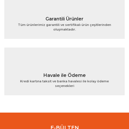
Garantili Ürünler
Tüm ürünlerimiz garantili ve sertifikalı ürün çeşitlerinden
oluşmaktadır.
Gönder
Havale ile Ödeme
Kredi kartına taksit ve banka havalesi ile kolay ödeme
seçenekleri
E-BÜLTEN