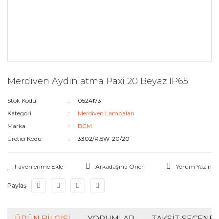
Merdiven Aydınlatma Paxi 20 Beyaz IP65
Stok Kodu
0524173
Kategori
Merdiven Lambaları
Marka
BCM
Üretici Kodu
3302/R.5W-20/20
Arkadaşına Öner
Yorum Yazın
Paylaş
ÜRÜN BILGISI
YORUMLAR
TAKSIT SEÇENEK