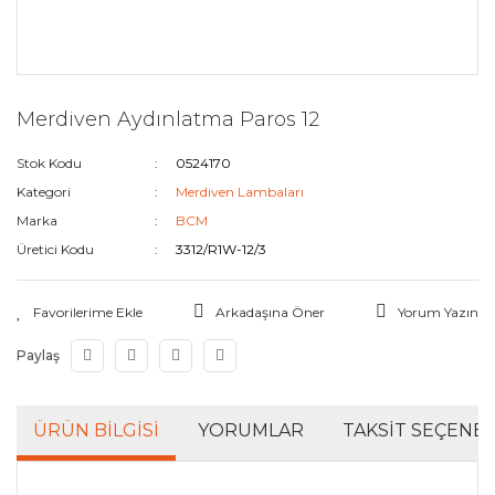
Merdiven Aydınlatma Paros 12
Stok Kodu
0524170
Kategori
Merdiven Lambaları
Marka
BCM
Üretici Kodu
3312/R1W-12/3
Arkadaşına Öner
Yorum Yazın
Paylaş
ÜRÜN BILGISI
YORUMLAR
TAKSIT SEÇENEK