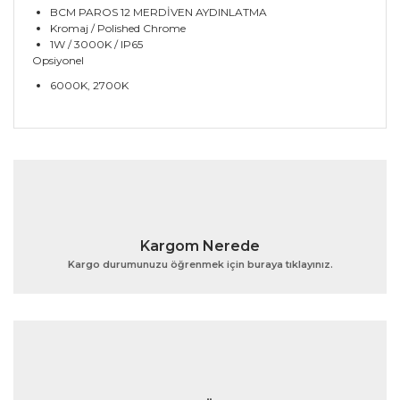
BCM PAROS 12 MERDİVEN AYDINLATMA
Kromaj / Polished Chrome
1W / 3000K / IP65
Opsiyonel
6000K, 2700K
Bu ürünün fiyat bilgisi, resim, ürün açıklamalarında ve
diğer konularda yetersiz gördüğünüz noktaları öneri
Bu ürüne ilk yorumu siz yapın!
formunu kullanarak tarafımıza iletebilirsiniz.
Görüş ve önerileriniz için teşekkür ederiz.
Yorum Yaz
Ürün resmi kalitesiz, bozuk veya görüntülenemiyor.
Kargom Nerede
Ürün açıklamasında eksik bilgiler bulunuyor.
Kargo durumunuzu öğrenmek için buraya tıklayınız.
Ürün bilgilerinde hatalar bulunuyor.
Ürün fiyatı diğer sitelerden daha pahalı.
Bu ürüne benzer farklı alternatifler olmalı.