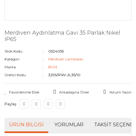
Merdiven Aydınlatma Gavi 35 Parlak Nikel
IP65
Stok Kodu
0524055
Kategori
Merdiven Lambaları
Marka
BCM
Üretici Kodu
3295/R1W-2L35/10
Arkadaşına Öner
Yorum Yazın
Paylaş
ÜRÜN BILGISI
YORUMLAR
TAKSIT SEÇENEK