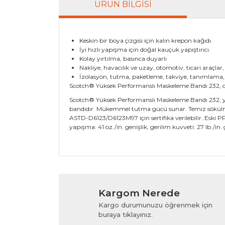
ÜRÜN BILGISI
Keskin bir boya çizgisi için kalın krepon kağıdı.
İyi hızlı yapışma için doğal kauçuk yapıştırıcı.
Kolay yırtılma, basınca duyarlı
Nakliye, havacılık ve uzay, otomotiv, ticari araçlar
İzolasyon, tutma, paketleme, takviye, tanımlama,
Scotch® Yüksek Performanslı Maskeleme Bandı 232, ort
Scotch® Yüksek Performanslı Maskeleme Bandı 232, yü
bandıdır. Mükemmel tutma gücü sunar. Temiz sökülme.
ASTD-D6123/D6123M97 için sertifika verilebilir. Eski PPP
yapışma: 41 oz./in. genişlik, gerilim kuvveti: 27 lb./in
Bu ürünün fiyat bilgisi, resim, ürün açıklamala
Görüş ve önerileriniz için teşekkür ederiz.
Kargom Nerede
Ürün resmi kalitesiz, bozuk veya görüntülenem
Kargo durumunuzu öğrenmek için
Ürün açıklamasında eksik bilgiler bulunuyor.
buraya tıklayınız.
Ürün bilgilerinde hatalar bulunuyor.