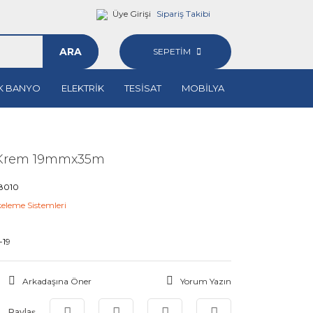
Üye Girişi
Sipariş Takibi
ARA
SEPETİM
K BANYO
ELEKTRİK
TESİSAT
MOBİLYA
 Krem 19mmx35m
8010
eleme Sistemleri
-19
Arkadaşına Öner
Yorum Yazın
Paylaş