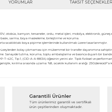
YORUMLAR
TAKSIT SEÇENEKLER
, RV, otobüs, kamyon, tersaneler, ordu, metal işleri, mobilya, elektronik, güneş e
 baskı, sarma, boya maskeleme, birleştirme ve koruma.
a sıcaklıktaki boya pişirme işlemlerinde kullanılmak üzere tasarlanmıştır.
zeylerden kolay çıkmaması için mükemmel bir transfer dayanımına sahiptir. K
 Sanayide tutma, koruma, toplu ambalajlama ve basınca duyarlı bir bandın ge
-T-42C, Tip 1, (CID-A-A-883A) öğesinin yerini alır. Tipik fiziksel ve performans ka
. genişlik, kırılma sırasında uzama: %8, sıcaklık kullanım aralığı: 250(derece)F'a
rında ve diğer konularda yetersiz gördüğünüz noktaları öneri formunu kul
Bu ürüne ilk yorumu siz yapın!
Garantili Ürünler
iyor.
Yorum Yaz
Tüm ürünlerimiz garantili ve sertifikalı
ürün çeşitlerinden oluşmaktadır.