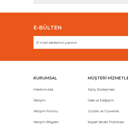
Ürün fiyatı diğer sitelerden daha pahalı.
Bu ürüne benzer farklı alternatifler olmalı.
E-BÜLTEN
KURUMSAL
MÜŞTERİ HİZMETL
Hakkımızda
Satış Sözleşmesi
İletişim
İade ve Değişim
İletişim Formu
Gizlilik ve Güvenlik
İletişim Bilgileri
Kişisel Veriler Politikası