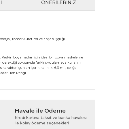
I
ÖNERILERINIZ
nerjisi, römork üretimi ve ahşap işçiliği.
eskin boya hatları için ideal bir boya maskeleme
rektiği çok sayıda farklı uygulamada kullanılır.
rakteri şunları içerir: kalınlık: 6,3 mil, çeliğe
 kadar. Ten Rengi.
lanarak tarafımıza iletebilirsiniz.
Havale ile Ödeme
Kredi kartına taksit ve banka havalesi
ile kolay ödeme seçenekleri