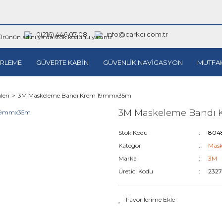
0(216) 446 07 08
info@carkci.com.tr
RLEME
GÜVERTE KABİN
GÜVENLİK NAVİGASYON
MUTFA
leri
3M Maskeleme Bandı Krem 19mmx35m
3M Maskeleme Bandı
Stok Kodu
804
Kategori
Mask
Marka
3M
Üretici Kodu
2327