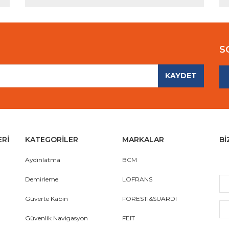
S
KAYDET
Gönder
ERİ
KATEGORİLER
MARKALAR
Bİ
Aydınlatma
BCM
Demirleme
LOFRANS
Güverte Kabin
FORESTI&SUARDI
Güvenlik Navigasyon
FEIT