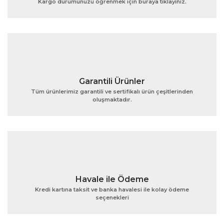
Kargo durumunuzu öğrenmek için buraya tıklayınız.
Ürün bilgilerinde hatalar bulunuyor.
Ürün fiyatı diğer sitelerden daha pahalı.
Bu ürüne benzer farklı alternatifler olmalı.
Garantili Ürünler
Tüm ürünlerimiz garantili ve sertifikalı ürün çeşitlerinden
oluşmaktadır.
Gönder
Havale ile Ödeme
Kredi kartına taksit ve banka havalesi ile kolay ödeme
seçenekleri