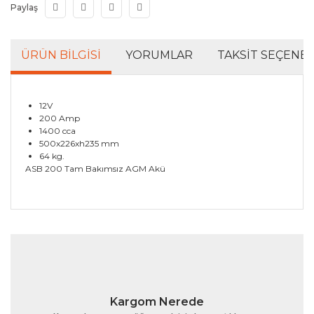
Paylaş
ÜRÜN BILGISI
YORUMLAR
TAKSIT SEÇENEK
12V
200 Amp
1400 cca
500x226xh235 mm
64 kg.
ASB 200 Tam Bakımsız AGM Akü
Bu ürünün fiyat bilgisi, resim, ürün açıklamalarında ve
diğer konularda yetersiz gördüğünüz noktaları öneri
Bu ürüne ilk yorumu siz yapın!
formunu kullanarak tarafımıza iletebilirsiniz.
Görüş ve önerileriniz için teşekkür ederiz.
Yorum Yaz
Ürün resmi kalitesiz, bozuk veya görüntülenemiyor.
Kargom Nerede
Ürün açıklamasında eksik bilgiler bulunuyor.