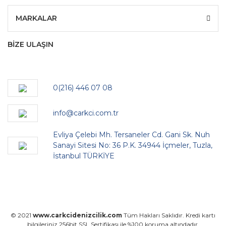
MARKALAR
BİZE ULAŞIN
0(216) 446 07 08
info@carkci.com.tr
Evliya Çelebi Mh. Tersaneler Cd. Gani Sk. Nuh
Sanayi Sitesi No: 36 P.K. 34944 İçmeler, Tuzla,
İstanbul TÜRKİYE
© 2021
www.carkcidenizcilik.com
Tüm Hakları Saklıdır. Kredi kartı
bilgileriniz 256bit SSL Sertifikası ile %100 koruma altındadır.