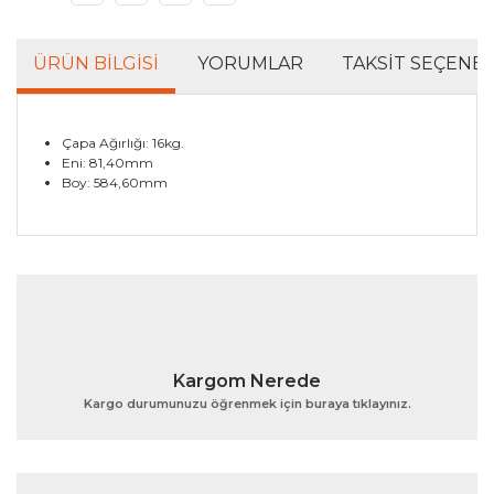
ÜRÜN BILGISI
YORUMLAR
TAKSIT SEÇENEK
Çapa Ağırlığı: 16kg.
Eni: 81,40mm
Boy: 584,60mm
Bu ürünün fiyat bilgisi, resim, ürün açıklamalarında ve
diğer konularda yetersiz gördüğünüz noktaları öneri
Bu ürüne ilk yorumu siz yapın!
formunu kullanarak tarafımıza iletebilirsiniz.
Görüş ve önerileriniz için teşekkür ederiz.
Yorum Yaz
Ürün resmi kalitesiz, bozuk veya görüntülenemiyor.
Kargom Nerede
Ürün açıklamasında eksik bilgiler bulunuyor.
Kargo durumunuzu öğrenmek için buraya tıklayınız.
Ürün bilgilerinde hatalar bulunuyor.
Ürün fiyatı diğer sitelerden daha pahalı.
Bu ürüne benzer farklı alternatifler olmalı.