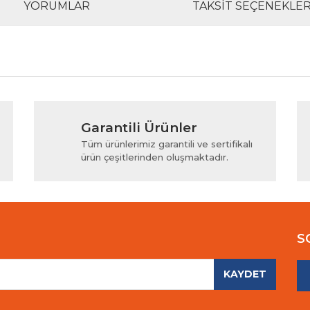
YORUMLAR
TAKSIT SEÇENEKLER
rında ve diğer konularda yetersiz gördüğünüz noktaları öneri formunu kul
Bu ürüne ilk yorumu siz yapın!
Garantili Ürünler
iyor.
Yorum Yaz
Tüm ürünlerimiz garantili ve sertifikalı
ürün çeşitlerinden oluşmaktadır.
S
KAYDET
Gönder