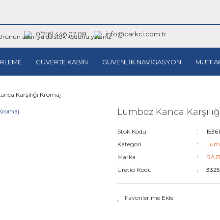
0(216) 446 07 08
info@carkci.com.tr
RLEME
GÜVERTE KABİN
GÜVENLİK NAVİGASYON
MUTFA
nca Karşılığı Kromaj
Lumboz Kanca Karşılığ
Stok Kodu
1536
Kategori
Lum
Marka
RAZ
Üretici Kodu
3325