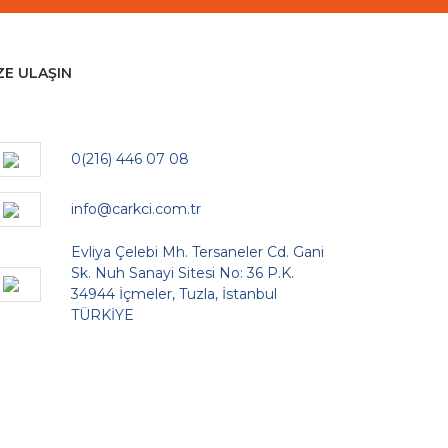
ZE ULAŞIN
0(216) 446 07 08
info@carkci.com.tr
Evliya Çelebi Mh. Tersaneler Cd. Gani
Sk. Nuh Sanayi Sitesi No: 36 P.K.
34944 İçmeler, Tuzla, İstanbul
TÜRKİYE