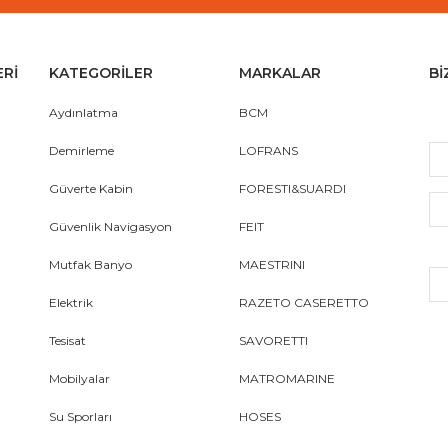
ERİ
KATEGORİLER
MARKALAR
Bİ
Aydınlatma
BCM
Demirleme
LOFRANS
Güverte Kabin
FORESTI&SUARDI
Güvenlik Navigasyon
FEIT
Mutfak Banyo
MAESTRINI
Elektrik
RAZETO CASERETTO
Tesisat
SAVORETTI
Mobilyalar
MATROMARINE
Su Sporları
HOSES