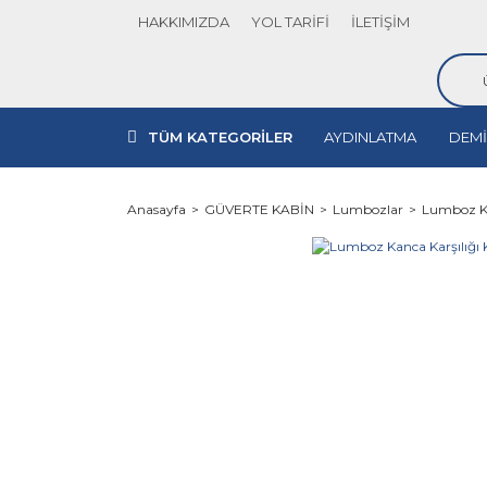
HAKKIMIZDA
YOL TARİFİ
İLETİŞİM
TÜM KATEGORİLER
AYDINLATMA
DEMİ
Anasayfa
GÜVERTE KABİN
Lumbozlar
Lumboz Ka