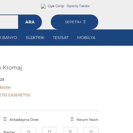
Üye Girişi
Sipariş Takibi
ARA
SEPETİM
K BANYO
ELEKTRİK
TESİSAT
MOBİLYA
ı Kromaj
123
bozlar
ETO CASERETTO
Arkadaşına Öner
Yorum Yazın
Paylaş