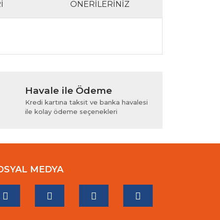
I
ÖNERILERINIZ
lanarak tarafımıza iletebilirsiniz.
Havale ile Ödeme
Kredi kartına taksit ve banka havalesi
ile kolay ödeme seçenekleri
OSYAL MEDYA