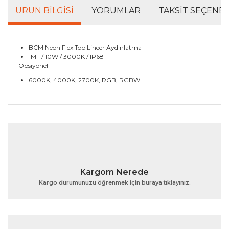
ÜRÜN BILGISI
YORUMLAR
TAKSIT SEÇENEK
BCM Neon Flex Top Lineer Aydınlatma
1MT / 10W / 3000K / IP68
Opsiyonel
6000K, 4000K, 2700K, RGB, RGBW
Bu ürünün fiyat bilgisi, resim, ürün açıklamalarında ve
diğer konularda yetersiz gördüğünüz noktaları öneri
Bu ürüne ilk yorumu siz yapın!
formunu kullanarak tarafımıza iletebilirsiniz.
Görüş ve önerileriniz için teşekkür ederiz.
Yorum Yaz
Ürün resmi kalitesiz, bozuk veya görüntülenemiyor.
Kargom Nerede
Ürün açıklamasında eksik bilgiler bulunuyor.
Kargo durumunuzu öğrenmek için buraya tıklayınız.
Ürün bilgilerinde hatalar bulunuyor.
Ürün fiyatı diğer sitelerden daha pahalı.
Bu ürüne benzer farklı alternatifler olmalı.