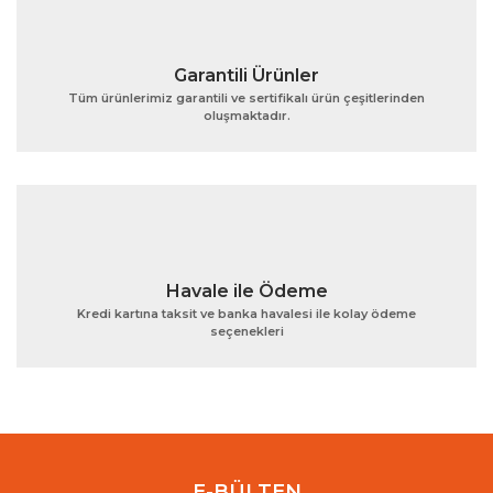
Garantili Ürünler
Tüm ürünlerimiz garantili ve sertifikalı ürün çeşitlerinden
oluşmaktadır.
Gönder
Havale ile Ödeme
Kredi kartına taksit ve banka havalesi ile kolay ödeme
seçenekleri
E-BÜLTEN