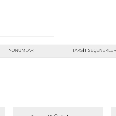
YORUMLAR
TAKSIT SEÇENEKLER
rında ve diğer konularda yetersiz gördüğünüz noktaları öneri formunu kul
Bu ürüne ilk yorumu siz yapın!