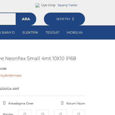
Üye Girişi
Sipariş Takibi
ARA
SEPETİM
K BANYO
ELEKTRİK
TESİSAT
MOBİLYA
e Neonflex Small 4mt 10X10 IP68
0059
t Aydınlatmalar
M
4/00G4-4MT
Arkadaşına Öner
Yorum Yazın
Paylaş