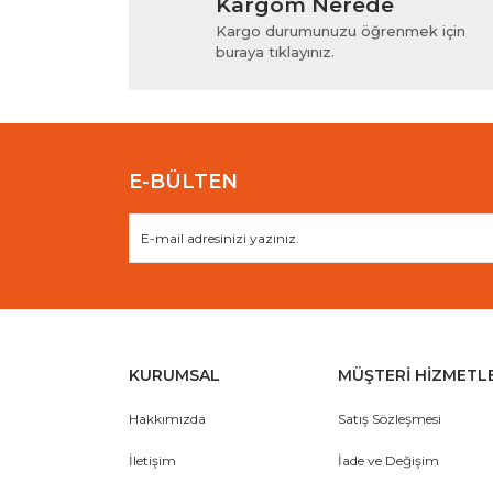
Kargom Nerede
Ürün resmi kalitesiz, bozuk veya görüntülenem
Kargo durumunuzu öğrenmek için
Ürün açıklamasında eksik bilgiler bulunuyor.
buraya tıklayınız.
Ürün bilgilerinde hatalar bulunuyor.
Ürün fiyatı diğer sitelerden daha pahalı.
Bu ürüne benzer farklı alternatifler olmalı.
E-BÜLTEN
KURUMSAL
MÜŞTERİ HİZMETL
Hakkımızda
Satış Sözleşmesi
İletişim
İade ve Değişim