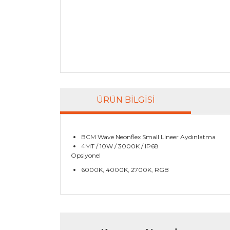
ÜRÜN BILGISI
BCM Wave Neonflex Small Lineer Aydınlatma
4MT / 10W / 3000K / IP68
Opsiyonel
6000K, 4000K, 2700K, RGB
Bu ürünün fiyat bilgisi, resim, ürün açıklamala
Görüş ve önerileriniz için teşekkür ederiz.