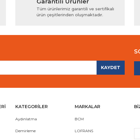
Garantili Ürünler
iyor.
Yorum Yaz
Tüm ürünlerimiz garantili ve sertifikalı
ürün çeşitlerinden oluşmaktadır.
S
KAYDET
Gönder
ERİ
KATEGORİLER
MARKALAR
Bİ
Aydınlatma
BCM
Demirleme
LOFRANS