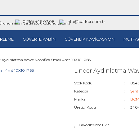
0(216) 446 07 08
info@carkci.com.tr
RLEME
GÜVERTE KABİN
GÜVENLİK NAVİGASYON
MUTFA
r Aydınlatma Wave Neonflex Small 4mt 10X10 IP68
Lineer Aydınlatma Wav
Stok Kodu
054
Kategori
Şeri
Marka
BC
Üretici Kodu
340