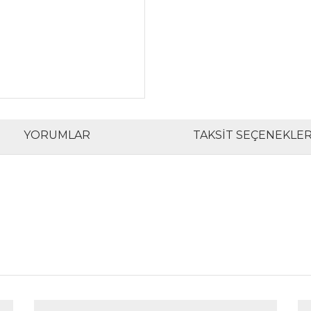
YORUMLAR
TAKSIT SEÇENEKLER
rında ve diğer konularda yetersiz gördüğünüz noktaları öneri formunu kul
Bu ürüne ilk yorumu siz yapın!