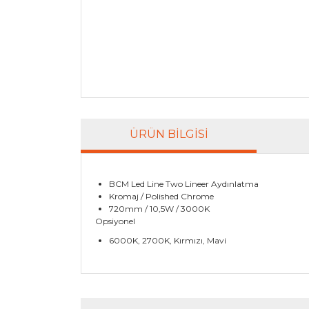
ÜRÜN BILGISI
BCM Led Line Two Lineer Aydınlatma
Kromaj / Polished Chrome
720mm / 10,5W / 3000K
Opsiyonel
6000K, 2700K, Kırmızı, Mavi
Bu ürünün fiyat bilgisi, resim, ürün açıklamala
Görüş ve önerileriniz için teşekkür ederiz.