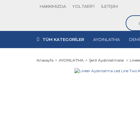
HAKKIMIZDA
YOL TARİFİ
İLETİŞİM
TÜM KATEGORİLER
AYDINLATMA
DEMİ
Anasayfa
AYDINLATMA
Şerit Aydınlatmalar
Linee