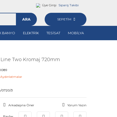
Üye Girişi
Sipariş Takibi
ARA
SEPETİM
K BANYO
ELEKTRİK
TESİSAT
MOBİLYA
d Line Two Kromaj 720mm
0089
t Aydınlatmalar
M
/0720/3
Arkadaşına Öner
Yorum Yazın
Paylaş