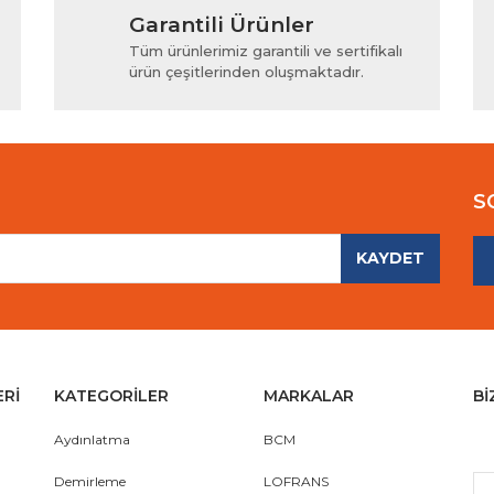
Garantili Ürünler
iyor.
Yorum Yaz
Tüm ürünlerimiz garantili ve sertifikalı
ürün çeşitlerinden oluşmaktadır.
S
KAYDET
Gönder
ERİ
KATEGORİLER
MARKALAR
Bİ
Aydınlatma
BCM
Demirleme
LOFRANS