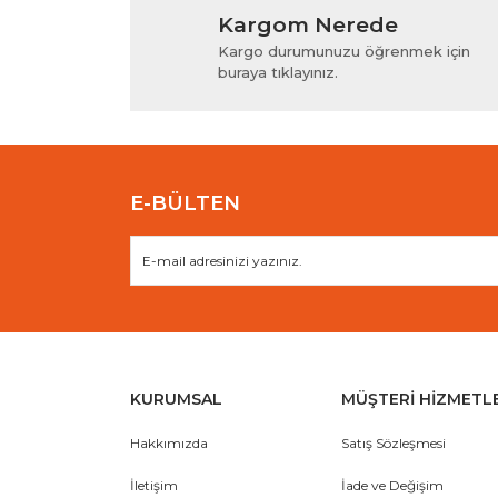
Kargom Nerede
Ürün resmi kalitesiz, bozuk veya görüntülenem
Kargo durumunuzu öğrenmek için
Ürün açıklamasında eksik bilgiler bulunuyor.
buraya tıklayınız.
Ürün bilgilerinde hatalar bulunuyor.
Ürün fiyatı diğer sitelerden daha pahalı.
Bu ürüne benzer farklı alternatifler olmalı.
E-BÜLTEN
KURUMSAL
MÜŞTERİ HİZMETL
Hakkımızda
Satış Sözleşmesi
İletişim
İade ve Değişim