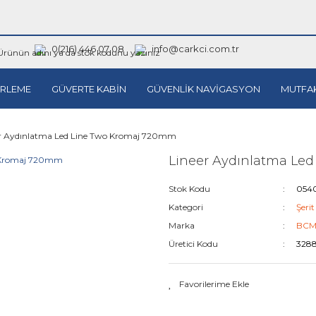
0(216) 446 07 08
info@carkci.com.tr
RLEME
GÜVERTE KABİN
GÜVENLİK NAVİGASYON
MUTFA
r Aydınlatma Led Line Two Kromaj 720mm
Lineer Aydınlatma Le
Stok Kodu
054
Kategori
Şeri
Marka
BC
Üretici Kodu
3288