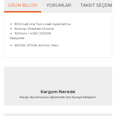
ÜRÜN BILGISI
YORUMLAR
TAKSIT SEÇENEK
BCM Led Line Two Lineer Aydınlatma
Kromaj / Polished Chrome
320mm / 4,5W / 3000K
Opsiyonel
6000K, 2700K, Kırmızı, Mavi
Bu ürünün fiyat bilgisi, resim, ürün açıklamalarında ve
diğer konularda yetersiz gördüğünüz noktaları öneri
Bu ürüne ilk yorumu siz yapın!
formunu kullanarak tarafımıza iletebilirsiniz.
Görüş ve önerileriniz için teşekkür ederiz.
Yorum Yaz
Ürün resmi kalitesiz, bozuk veya görüntülenemiyor.
Kargom Nerede
Ürün açıklamasında eksik bilgiler bulunuyor.
Kargo durumunuzu öğrenmek için buraya tıklayınız.
Ürün bilgilerinde hatalar bulunuyor.
Ürün fiyatı diğer sitelerden daha pahalı.
Bu ürüne benzer farklı alternatifler olmalı.