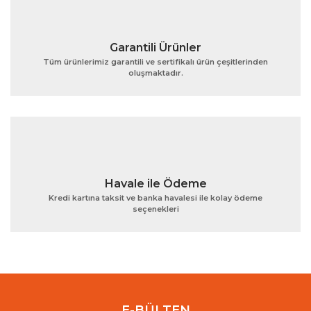
Garantili Ürünler
Tüm ürünlerimiz garantili ve sertifikalı ürün çeşitlerinden
oluşmaktadır.
Gönder
Havale ile Ödeme
Kredi kartına taksit ve banka havalesi ile kolay ödeme
seçenekleri
E-BÜLTEN