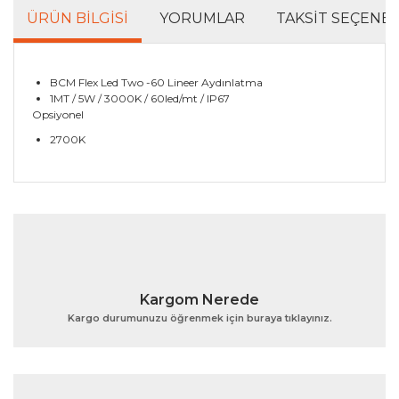
ÜRÜN BILGISI
YORUMLAR
TAKSIT SEÇENEK
BCM Flex Led Two -60 Lineer Aydınlatma
1MT / 5W / 3000K / 60led/mt / IP67
Opsiyonel
2700K
Bu ürünün fiyat bilgisi, resim, ürün açıklamalarında ve
diğer konularda yetersiz gördüğünüz noktaları öneri
Bu ürüne ilk yorumu siz yapın!
formunu kullanarak tarafımıza iletebilirsiniz.
Görüş ve önerileriniz için teşekkür ederiz.
Yorum Yaz
Ürün resmi kalitesiz, bozuk veya görüntülenemiyor.
Kargom Nerede
Ürün açıklamasında eksik bilgiler bulunuyor.
Kargo durumunuzu öğrenmek için buraya tıklayınız.
Ürün bilgilerinde hatalar bulunuyor.
Ürün fiyatı diğer sitelerden daha pahalı.
Bu ürüne benzer farklı alternatifler olmalı.