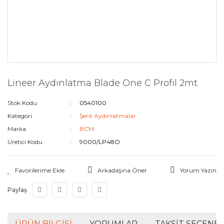
Lineer Aydınlatma Blade One C Profil 2mt
Stok Kodu
0540100
Kategori
Şerit Aydınlatmalar
Marka
BCM
Üretici Kodu
9000/LP48O
Arkadaşına Öner
Yorum Yazın
Paylaş
ÜRÜN BILGISI
YORUMLAR
TAKSIT SEÇENEK