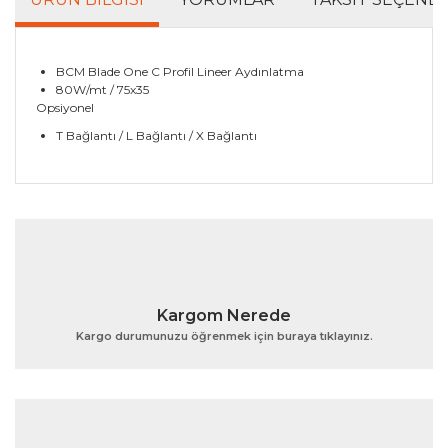
BCM Blade One C Profil Lineer Aydınlatma
80W/mt / 75x35
Opsiyonel
T Bağlantı / L Bağlantı / X Bağlantı
Bu ürünün fiyat bilgisi, resim, ürün açıklamalarında ve
diğer konularda yetersiz gördüğünüz noktaları öneri
Bu ürüne ilk yorumu siz yapın!
formunu kullanarak tarafımıza iletebilirsiniz.
Görüş ve önerileriniz için teşekkür ederiz.
Yorum Yaz
Ürün resmi kalitesiz, bozuk veya görüntülenemiyor.
Kargom Nerede
Ürün açıklamasında eksik bilgiler bulunuyor.
Kargo durumunuzu öğrenmek için buraya tıklayınız.
Ürün bilgilerinde hatalar bulunuyor.
Ürün fiyatı diğer sitelerden daha pahalı.
Bu ürüne benzer farklı alternatifler olmalı.