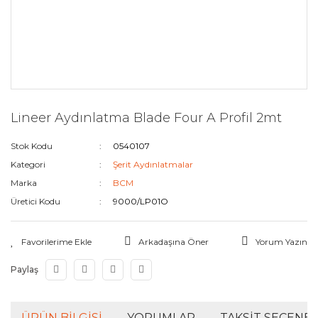
Lineer Aydınlatma Blade Four A Profil 2mt
Stok Kodu
0540107
Kategori
Şerit Aydınlatmalar
Marka
BCM
Üretici Kodu
9000/LP01O
Arkadaşına Öner
Yorum Yazın
Paylaş
ÜRÜN BILGISI
YORUMLAR
TAKSIT SEÇENEK