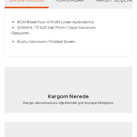
BCM Blade Four A Profil Lineer Aydınlatma
20W/mt / 17,1x23,2x8,7mm / Opal Görünüm
Opsiyonel
Buzlu Görünüm / Frosted Screen
Bu ürünün fiyat bilgisi, resim, ürün açıklamalarında ve
diğer konularda yetersiz gördüğünüz noktaları öneri
Bu ürüne ilk yorumu siz yapın!
formunu kullanarak tarafımıza iletebilirsiniz.
Görüş ve önerileriniz için teşekkür ederiz.
Yorum Yaz
Ürün resmi kalitesiz, bozuk veya görüntülenemiyor.
Kargom Nerede
Ürün açıklamasında eksik bilgiler bulunuyor.
Kargo durumunuzu öğrenmek için buraya tıklayınız.
Ürün bilgilerinde hatalar bulunuyor.
Ürün fiyatı diğer sitelerden daha pahalı.
Bu ürüne benzer farklı alternatifler olmalı.