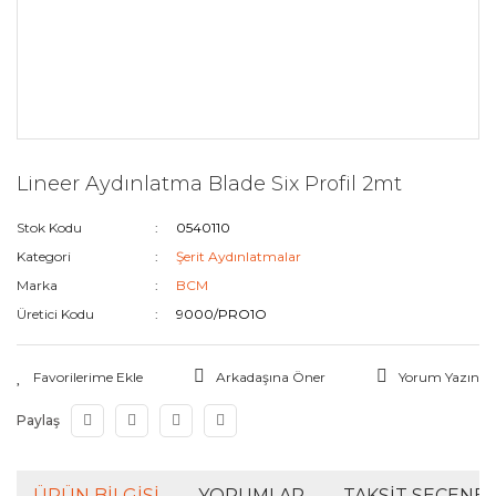
Lineer Aydınlatma Blade Six Profil 2mt
Stok Kodu
0540110
Kategori
Şerit Aydınlatmalar
Marka
BCM
Üretici Kodu
9000/PRO1O
Arkadaşına Öner
Yorum Yazın
Paylaş
ÜRÜN BILGISI
YORUMLAR
TAKSIT SEÇENEK