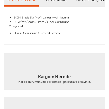
BCM Blade Six Profil Lineer Aydınlatma
20W/mt / 20x15,5mm / Opal Görünüm
Opsiyonel
Buzlu Görünüm / Frosted Screen
Bu ürünün fiyat bilgisi, resim, ürün açıklamalarında ve
diğer konularda yetersiz gördüğünüz noktaları öneri
Bu ürüne ilk yorumu siz yapın!
formunu kullanarak tarafımıza iletebilirsiniz.
Görüş ve önerileriniz için teşekkür ederiz.
Yorum Yaz
Ürün resmi kalitesiz, bozuk veya görüntülenemiyor.
Kargom Nerede
Ürün açıklamasında eksik bilgiler bulunuyor.
Kargo durumunuzu öğrenmek için buraya tıklayınız.
Ürün bilgilerinde hatalar bulunuyor.
Ürün fiyatı diğer sitelerden daha pahalı.
Bu ürüne benzer farklı alternatifler olmalı.