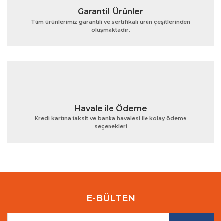
Garantili Ürünler
Tüm ürünlerimiz garantili ve sertifikalı ürün çeşitlerinden
oluşmaktadır.
Gönder
Havale ile Ödeme
Kredi kartına taksit ve banka havalesi ile kolay ödeme
seçenekleri
E-BÜLTEN