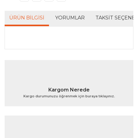
ÜRÜN BILGISI
YORUMLAR
TAKSIT SEÇENEK
Bu ürünün fiyat bilgisi, resim, ürün açıklamalarında ve
diğer konularda yetersiz gördüğünüz noktaları öneri
Bu ürüne ilk yorumu siz yapın!
formunu kullanarak tarafımıza iletebilirsiniz.
Görüş ve önerileriniz için teşekkür ederiz.
Yorum Yaz
Ürün resmi kalitesiz, bozuk veya görüntülenemiyor.
Kargom Nerede
Ürün açıklamasında eksik bilgiler bulunuyor.
Kargo durumunuzu öğrenmek için buraya tıklayınız.
Ürün bilgilerinde hatalar bulunuyor.
Ürün fiyatı diğer sitelerden daha pahalı.
Bu ürüne benzer farklı alternatifler olmalı.