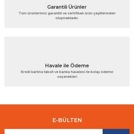
Garantili Ürünler
Tüm ürünlerimiz garantili ve sertifikalı ürün çeşitlerinden
oluşmaktadır.
Gönder
Havale ile Ödeme
Kredi kartına taksit ve banka havalesi ile kolay ödeme
seçenekleri
E-BÜLTEN