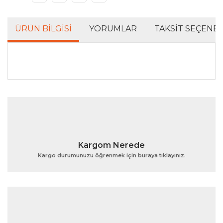
ÜRÜN BILGISI
YORUMLAR
TAKSIT SEÇENEK
Bu ürünün fiyat bilgisi, resim, ürün açıklamalarında ve
diğer konularda yetersiz gördüğünüz noktaları öneri
Bu ürüne ilk yorumu siz yapın!
formunu kullanarak tarafımıza iletebilirsiniz.
Görüş ve önerileriniz için teşekkür ederiz.
Yorum Yaz
Ürün resmi kalitesiz, bozuk veya görüntülenemiyor.
Kargom Nerede
Ürün açıklamasında eksik bilgiler bulunuyor.
Kargo durumunuzu öğrenmek için buraya tıklayınız.
Ürün bilgilerinde hatalar bulunuyor.
Ürün fiyatı diğer sitelerden daha pahalı.
Bu ürüne benzer farklı alternatifler olmalı.