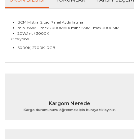
BCM Mistral 2 Led Panel Aydınlatma
min.95MM – max.2000MM X min.95MM –max.3000MM
20W/mt / 3000K
Opsiyonel
6000K, 2700K, RGB
Bu ürünün fiyat bilgisi, resim, ürün açıklamalarında ve
diğer konularda yetersiz gördüğünüz noktaları öneri
Bu ürüne ilk yorumu siz yapın!
formunu kullanarak tarafımıza iletebilirsiniz.
Görüş ve önerileriniz için teşekkür ederiz.
Yorum Yaz
Ürün resmi kalitesiz, bozuk veya görüntülenemiyor.
Kargom Nerede
Ürün açıklamasında eksik bilgiler bulunuyor.
Kargo durumunuzu öğrenmek için buraya tıklayınız.
Ürün bilgilerinde hatalar bulunuyor.
Ürün fiyatı diğer sitelerden daha pahalı.
Bu ürüne benzer farklı alternatifler olmalı.