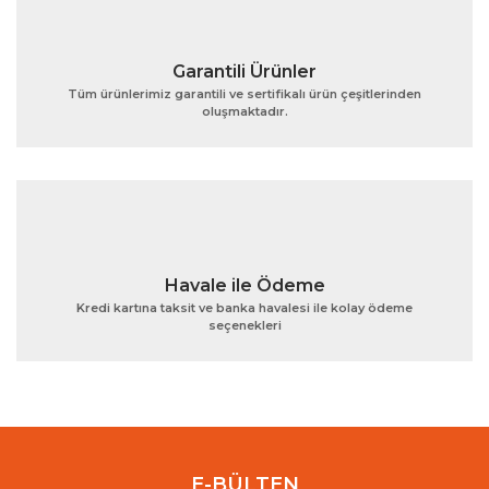
Garantili Ürünler
Tüm ürünlerimiz garantili ve sertifikalı ürün çeşitlerinden
oluşmaktadır.
Gönder
Havale ile Ödeme
Kredi kartına taksit ve banka havalesi ile kolay ödeme
seçenekleri
E-BÜLTEN