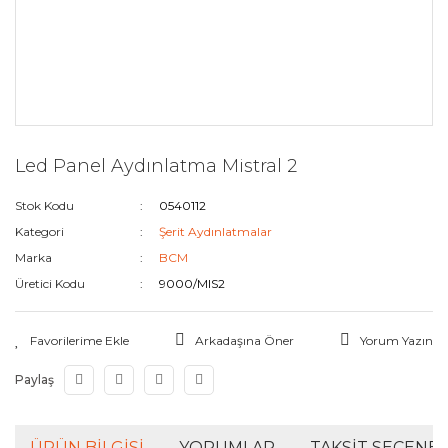
Led Panel Aydınlatma Mistral 2
Stok Kodu
0540112
Kategori
Şerit Aydınlatmalar
Marka
BCM
Üretici Kodu
9000/MIS2
Arkadaşına Öner
Yorum Yazın
Paylaş
ÜRÜN BILGISI
YORUMLAR
TAKSIT SEÇENEK