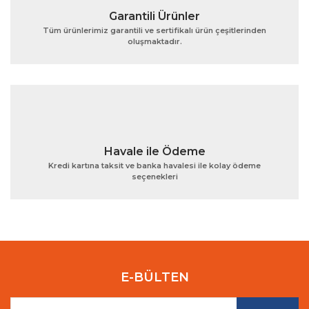
Garantili Ürünler
Tüm ürünlerimiz garantili ve sertifikalı ürün çeşitlerinden
oluşmaktadır.
Gönder
Havale ile Ödeme
Kredi kartına taksit ve banka havalesi ile kolay ödeme
seçenekleri
E-BÜLTEN