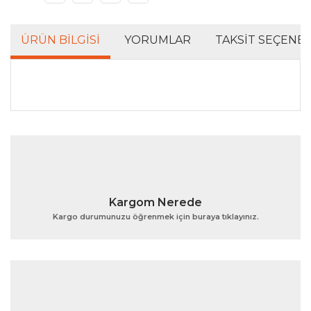
ÜRÜN BILGISI
YORUMLAR
TAKSIT SEÇENEK
Bu ürünün fiyat bilgisi, resim, ürün açıklamalarında ve
diğer konularda yetersiz gördüğünüz noktaları öneri
Bu ürüne ilk yorumu siz yapın!
formunu kullanarak tarafımıza iletebilirsiniz.
Görüş ve önerileriniz için teşekkür ederiz.
Yorum Yaz
Ürün resmi kalitesiz, bozuk veya görüntülenemiyor.
Kargom Nerede
Ürün açıklamasında eksik bilgiler bulunuyor.
Kargo durumunuzu öğrenmek için buraya tıklayınız.
Ürün bilgilerinde hatalar bulunuyor.
Ürün fiyatı diğer sitelerden daha pahalı.
Bu ürüne benzer farklı alternatifler olmalı.