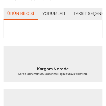
ÜRÜN BILGISI
YORUMLAR
TAKSIT SEÇENEK
Bu ürünün fiyat bilgisi, resim, ürün açıklamalarında ve
diğer konularda yetersiz gördüğünüz noktaları öneri
Bu ürüne ilk yorumu siz yapın!
formunu kullanarak tarafımıza iletebilirsiniz.
Görüş ve önerileriniz için teşekkür ederiz.
Yorum Yaz
Ürün resmi kalitesiz, bozuk veya görüntülenemiyor.
Kargom Nerede
Ürün açıklamasında eksik bilgiler bulunuyor.
Kargo durumunuzu öğrenmek için buraya tıklayınız.
Ürün bilgilerinde hatalar bulunuyor.
Ürün fiyatı diğer sitelerden daha pahalı.
Bu ürüne benzer farklı alternatifler olmalı.