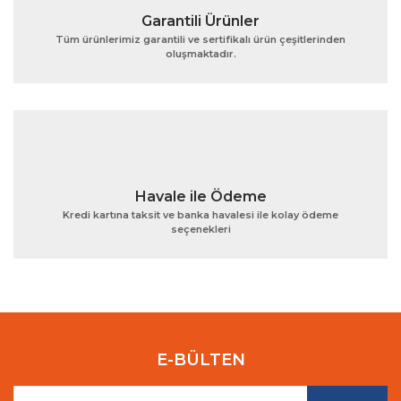
Garantili Ürünler
Tüm ürünlerimiz garantili ve sertifikalı ürün çeşitlerinden
oluşmaktadır.
Gönder
Havale ile Ödeme
Kredi kartına taksit ve banka havalesi ile kolay ödeme
seçenekleri
E-BÜLTEN