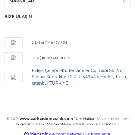
MARKALAR
BİZE ULAŞIN
0(216) 446 07 08
info@carkci.com.tr
Evliya Çelebi Mh. Tersaneler Cd. Gani Sk. Nuh
Sanayi Sitesi No: 36 P.K. 34944 İçmeler, Tuzla,
İstanbul TÜRKİYE
© 2021
www.carkcidenizcilik.com
Tüm Hakları Saklıdır. Kredi kartı
bilgileriniz 256bit SSL Sertifikası ile %100 koruma altındadır.
ile
ideasoft
e-