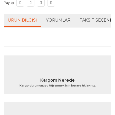
Paylaş
ÜRÜN BILGISI
YORUMLAR
TAKSIT SEÇENEK
Bu ürünün fiyat bilgisi, resim, ürün açıklamalarında ve
diğer konularda yetersiz gördüğünüz noktaları öneri
Bu ürüne ilk yorumu siz yapın!
formunu kullanarak tarafımıza iletebilirsiniz.
Görüş ve önerileriniz için teşekkür ederiz.
Yorum Yaz
Ürün resmi kalitesiz, bozuk veya görüntülenemiyor.
Kargom Nerede
Ürün açıklamasında eksik bilgiler bulunuyor.
Kargo durumunuzu öğrenmek için buraya tıklayınız.
Ürün bilgilerinde hatalar bulunuyor.
Ürün fiyatı diğer sitelerden daha pahalı.
Bu ürüne benzer farklı alternatifler olmalı.