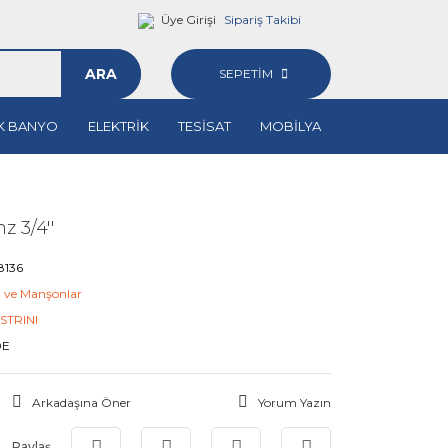
Üye Girişi
Sipariş Takibi
ARA
SEPETİM
K BANYO
ELEKTRİK
TESİSAT
MOBİLYA
 3/4''
8136
l ve Manşonlar
STRINI
0E
Arkadaşına Öner
Yorum Yazın
Paylaş