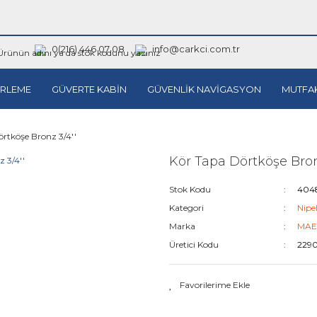
0(216) 446 07 08
info@carkci.com.tr
RLEME
GÜVERTE KABİN
GÜVENLİK NAVİGASYON
MUTFA
rtköşe Bronz 3/4''
Kör Tapa Dörtköşe Bronz
Stok Kodu
404
Kategori
Nipe
Marka
MAE
Üretici Kodu
229