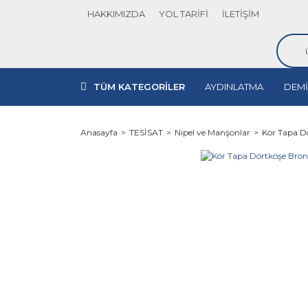
HAKKIMIZDA
YOL TARİFİ
İLETİŞİM
TÜM KATEGORİLER
AYDINLATMA
DEMİ
Anasayfa
TESİSAT
Nipel ve Manşonlar
Kör Tapa Dö