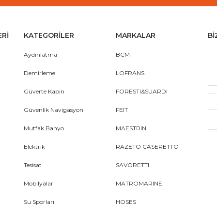
ERİ
KATEGORİLER
MARKALAR
Bİ
Aydınlatma
BCM
Demirleme
LOFRANS
Güverte Kabin
FORESTI&SUARDI
Güvenlik Navigasyon
FEIT
Mutfak Banyo
MAESTRINI
Elektrik
RAZETO CASERETTO
Tesisat
SAVORETTI
Mobilyalar
MATROMARINE
Su Sporları
HOSES