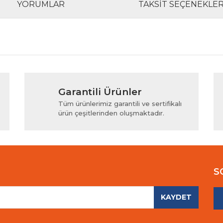
YORUMLAR
TAKSIT SEÇENEKLER
rında ve diğer konularda yetersiz gördüğünüz noktaları öneri formunu kul
Bu ürüne ilk yorumu siz yapın!
Garantili Ürünler
iyor.
Yorum Yaz
Tüm ürünlerimiz garantili ve sertifikalı
ürün çeşitlerinden oluşmaktadır.
S
KAYDET
Gönder