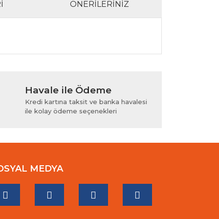
I
ÖNERILERINIZ
lanarak tarafımıza iletebilirsiniz.
Havale ile Ödeme
Kredi kartına taksit ve banka havalesi
ile kolay ödeme seçenekleri
OSYAL MEDYA