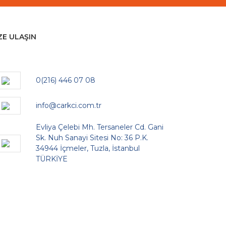
ZE ULAŞIN
0(216) 446 07 08
info@carkci.com.tr
Evliya Çelebi Mh. Tersaneler Cd. Gani
Sk. Nuh Sanayi Sitesi No: 36 P.K.
34944 İçmeler, Tuzla, İstanbul
TÜRKİYE