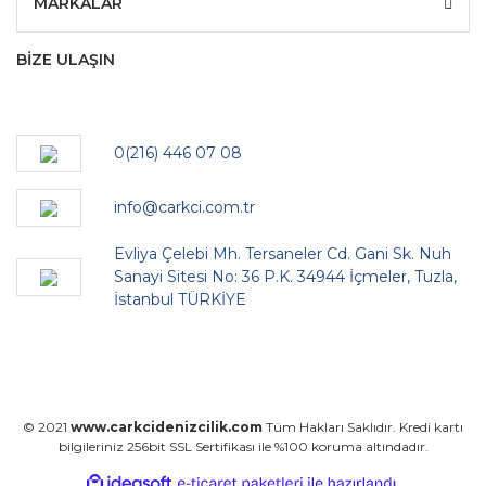
MARKALAR
BİZE ULAŞIN
0(216) 446 07 08
info@carkci.com.tr
Evliya Çelebi Mh. Tersaneler Cd. Gani Sk. Nuh
Sanayi Sitesi No: 36 P.K. 34944 İçmeler, Tuzla,
İstanbul TÜRKİYE
© 2021
www.carkcidenizcilik.com
Tüm Hakları Saklıdır. Kredi kartı
bilgileriniz 256bit SSL Sertifikası ile %100 koruma altındadır.
ile
ideasoft
e-