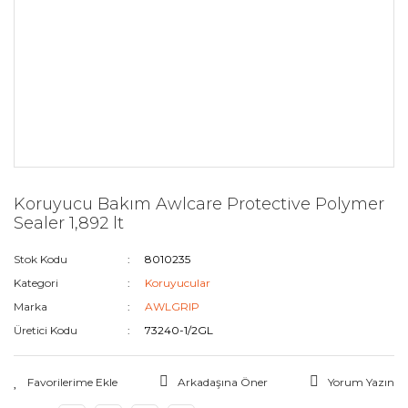
Koruyucu Bakım Awlcare Protective Polymer
Sealer 1,892 lt
Stok Kodu
8010235
Kategori
Koruyucular
Marka
AWLGRIP
Üretici Kodu
73240-1/2GL
Arkadaşına Öner
Yorum Yazın