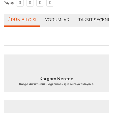
Paylaş
ÜRÜN BILGISI
YORUMLAR
TAKSIT SEÇENEK
Bu ürünün fiyat bilgisi, resim, ürün açıklamalarında ve
diğer konularda yetersiz gördüğünüz noktaları öneri
Bu ürüne ilk yorumu siz yapın!
formunu kullanarak tarafımıza iletebilirsiniz.
Görüş ve önerileriniz için teşekkür ederiz.
Yorum Yaz
Ürün resmi kalitesiz, bozuk veya görüntülenemiyor.
Kargom Nerede
Ürün açıklamasında eksik bilgiler bulunuyor.
Kargo durumunuzu öğrenmek için buraya tıklayınız.
Ürün bilgilerinde hatalar bulunuyor.
Ürün fiyatı diğer sitelerden daha pahalı.
Bu ürüne benzer farklı alternatifler olmalı.