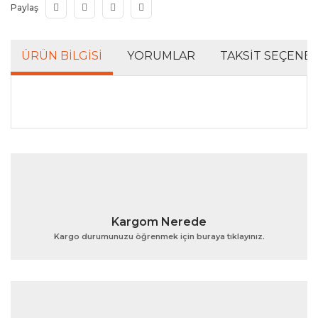
Paylaş
ÜRÜN BILGISI
YORUMLAR
TAKSIT SEÇENEK
Bu ürünün fiyat bilgisi, resim, ürün açıklamalarında ve
diğer konularda yetersiz gördüğünüz noktaları öneri
Bu ürüne ilk yorumu siz yapın!
formunu kullanarak tarafımıza iletebilirsiniz.
Görüş ve önerileriniz için teşekkür ederiz.
Yorum Yaz
Ürün resmi kalitesiz, bozuk veya görüntülenemiyor.
Kargom Nerede
Ürün açıklamasında eksik bilgiler bulunuyor.
Kargo durumunuzu öğrenmek için buraya tıklayınız.
Ürün bilgilerinde hatalar bulunuyor.
Ürün fiyatı diğer sitelerden daha pahalı.
Bu ürüne benzer farklı alternatifler olmalı.