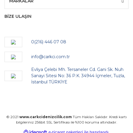
MARKALAR
BİZE ULAŞIN
0(216) 446 07 08
info@carkci.com.tr
Evliya Çelebi Mh. Tersaneler Cd. Gani Sk. Nuh
Sanayi Sitesi No: 36 P.K. 34944 İçmeler, Tuzla,
İstanbul TÜRKİYE
© 2021
www.carkcidenizcilik.com
Tüm Hakları Saklıdır. Kredi kartı
bilgileriniz 256bit SSL Sertifikası ile %100 koruma altındadır.
ile
ideasoft
e-