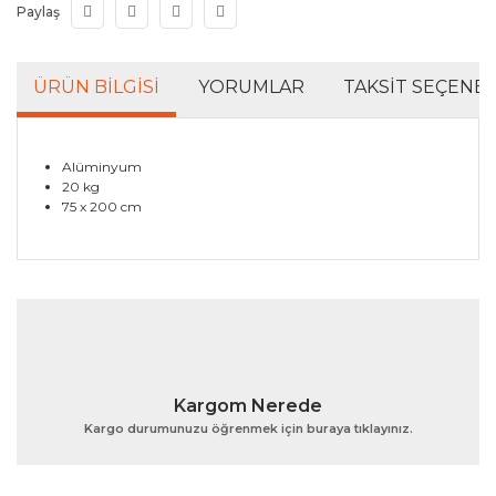
Paylaş
ÜRÜN BILGISI
YORUMLAR
TAKSIT SEÇENEK
Alüminyum
20 kg
75 x 200 cm
Bu ürünün fiyat bilgisi, resim, ürün açıklamalarında ve
diğer konularda yetersiz gördüğünüz noktaları öneri
Bu ürüne ilk yorumu siz yapın!
formunu kullanarak tarafımıza iletebilirsiniz.
Görüş ve önerileriniz için teşekkür ederiz.
Yorum Yaz
Ürün resmi kalitesiz, bozuk veya görüntülenemiyor.
Kargom Nerede
Ürün açıklamasında eksik bilgiler bulunuyor.
Kargo durumunuzu öğrenmek için buraya tıklayınız.
Ürün bilgilerinde hatalar bulunuyor.
Ürün fiyatı diğer sitelerden daha pahalı.