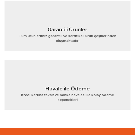
Bu ürüne benzer farklı alternatifler olmalı.
Garantili Ürünler
Tüm ürünlerimiz garantili ve sertifikalı ürün çeşitlerinden
oluşmaktadır.
Gönder
Havale ile Ödeme
Kredi kartına taksit ve banka havalesi ile kolay ödeme
seçenekleri