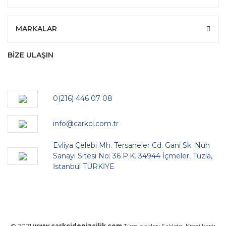
MARKALAR
BİZE ULAŞIN
0(216) 446 07 08
info@carkci.com.tr
Evliya Çelebi Mh. Tersaneler Cd. Gani Sk. Nuh
Sanayi Sitesi No: 36 P.K. 34944 İçmeler, Tuzla,
İstanbul TÜRKİYE
© 2021
www.carkcidenizcilik.com
Tüm Hakları Saklıdır. Kredi kartı