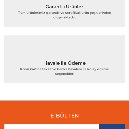
Garantili Ürünler
Tüm ürünlerimiz garantili ve sertifikalı ürün çeşitlerinden
oluşmaktadır.
Gönder
Havale ile Ödeme
Kredi kartına taksit ve banka havalesi ile kolay ödeme
seçenekleri
E-BÜLTEN