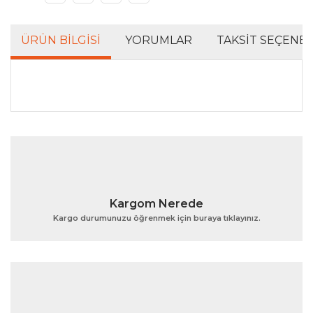
ÜRÜN BILGISI
YORUMLAR
TAKSIT SEÇENEK
Bu ürünün fiyat bilgisi, resim, ürün açıklamalarında ve
diğer konularda yetersiz gördüğünüz noktaları öneri
Bu ürüne ilk yorumu siz yapın!
formunu kullanarak tarafımıza iletebilirsiniz.
Görüş ve önerileriniz için teşekkür ederiz.
Yorum Yaz
Ürün resmi kalitesiz, bozuk veya görüntülenemiyor.
Kargom Nerede
Ürün açıklamasında eksik bilgiler bulunuyor.
Kargo durumunuzu öğrenmek için buraya tıklayınız.
Ürün bilgilerinde hatalar bulunuyor.
Ürün fiyatı diğer sitelerden daha pahalı.
Bu ürüne benzer farklı alternatifler olmalı.