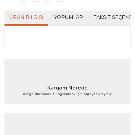
ÜRÜN BILGISI
YORUMLAR
TAKSIT SEÇENEK
Bu ürünün fiyat bilgisi, resim, ürün açıklamalarında ve
diğer konularda yetersiz gördüğünüz noktaları öneri
Bu ürüne ilk yorumu siz yapın!
formunu kullanarak tarafımıza iletebilirsiniz.
Görüş ve önerileriniz için teşekkür ederiz.
Yorum Yaz
Ürün resmi kalitesiz, bozuk veya görüntülenemiyor.
Kargom Nerede
Ürün açıklamasında eksik bilgiler bulunuyor.
Kargo durumunuzu öğrenmek için buraya tıklayınız.
Ürün bilgilerinde hatalar bulunuyor.
Ürün fiyatı diğer sitelerden daha pahalı.
Bu ürüne benzer farklı alternatifler olmalı.