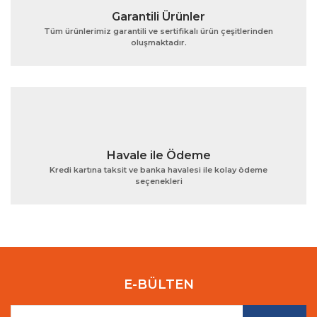
Garantili Ürünler
Tüm ürünlerimiz garantili ve sertifikalı ürün çeşitlerinden
oluşmaktadır.
Gönder
Havale ile Ödeme
Kredi kartına taksit ve banka havalesi ile kolay ödeme
seçenekleri
E-BÜLTEN