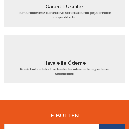
Garantili Ürünler
Tüm ürünlerimiz garantili ve sertifikalı ürün çeşitlerinden
oluşmaktadır.
Gönder
Havale ile Ödeme
Kredi kartına taksit ve banka havalesi ile kolay ödeme
seçenekleri
E-BÜLTEN