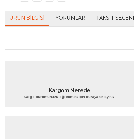
ÜRÜN BILGISI
YORUMLAR
TAKSIT SEÇENEK
Bu ürünün fiyat bilgisi, resim, ürün açıklamalarında ve
diğer konularda yetersiz gördüğünüz noktaları öneri
Bu ürüne ilk yorumu siz yapın!
formunu kullanarak tarafımıza iletebilirsiniz.
Görüş ve önerileriniz için teşekkür ederiz.
Yorum Yaz
Ürün resmi kalitesiz, bozuk veya görüntülenemiyor.
Kargom Nerede
Ürün açıklamasında eksik bilgiler bulunuyor.
Kargo durumunuzu öğrenmek için buraya tıklayınız.
Ürün bilgilerinde hatalar bulunuyor.
Ürün fiyatı diğer sitelerden daha pahalı.
Bu ürüne benzer farklı alternatifler olmalı.